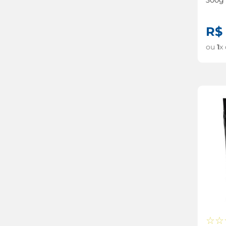
R$
ou
1
x
☆
☆