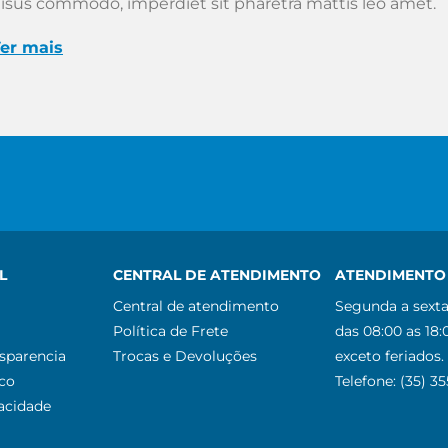
isus commodo, imperdiet sit pharetra mattis leo amet.
er mais
L
CENTRAL DE ATENDIMENTO
ATENDIMENTO 
Central de atendimento
Segunda a sexta
Política de Frete
das 08:00 as 18:
nsparencia
Trocas e Devoluções
exceto feriados.
co
Telefone: (35) 3
vacidade