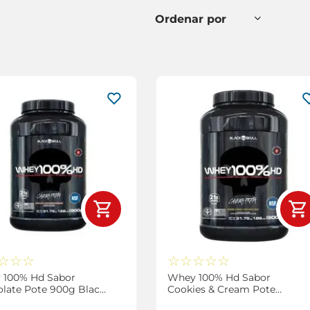
☆
☆
☆
☆
☆
☆
☆
☆
 100% Hd Sabor
Whey 100% Hd Sabor
late Pote 900g Black
Cookies & Cream Pote
900g Black Skull