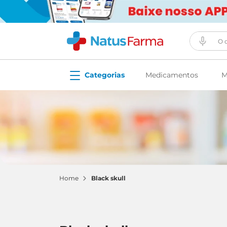
O que vo
Medicamentos
M
black skull