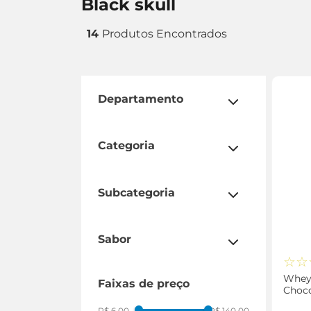
black skull
14
departamento
suplementos
categoria
esportiva
subcategoria
proteína
barra de proteína
sabor
pré treino
☆
☆
sem sabor
creatina
Whey
faixas de preço
Choco
coqueteleira
Skull
R$ 6,00
R$ 140,00