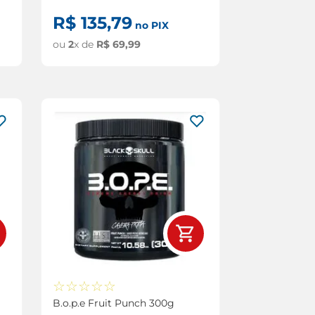
R$
135
,
79
no PIX
ou
2
x de
R$
69
,
99
☆
☆
☆
☆
☆
B.o.p.e Fruit Punch 300g