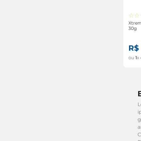
☆
☆
Xtreme E
30g
R$
ou
1
x
L
i
g
a
C