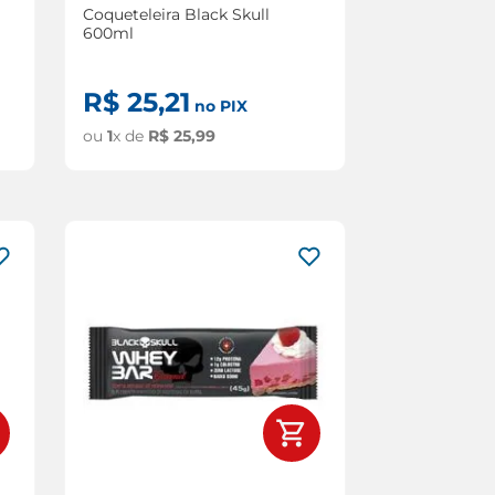
Coqueteleira Black Skull
600ml
R$
25
,
21
no PIX
ou
1
x de
R$
25
,
99