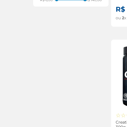
R$
ou
2
x
☆
☆
Creat
300g 