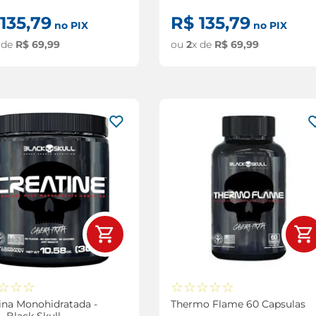
135
,
79
R$
135
,
79
no PIX
no PIX
 de
R$
69
,
99
ou
2
x de
R$
69
,
99
☆
☆
☆
☆
☆
☆
☆
☆
ina Monohidratada -
Thermo Flame 60 Capsulas
- Black Skull