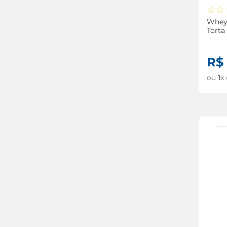
☆
☆
Whey
Torta
R$
ou
1
x