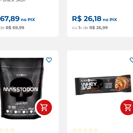
67
,
89
R$
26
,
18
no PIX
no PIX
 de
R$
69
,
99
ou
1
x de
R$
26
,
99
☆
☆
☆
☆
☆
☆
☆
☆