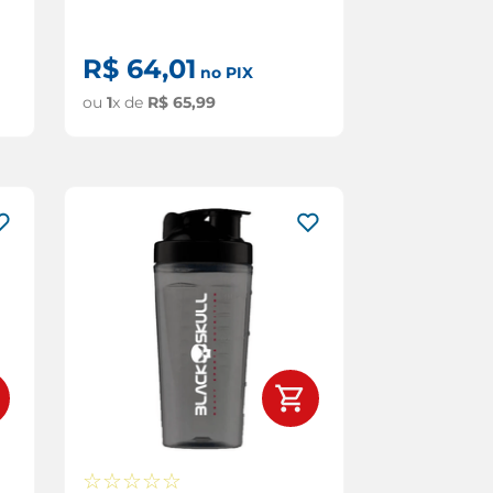
R$
64
,
01
no PIX
ou
1
x de
R$
65
,
99
☆
☆
☆
☆
☆