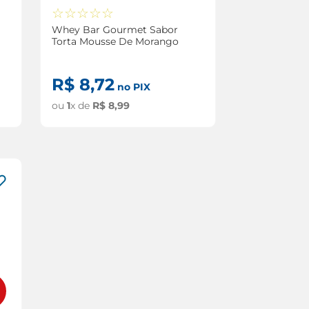
☆
☆
☆
☆
☆
Whey Bar Gourmet Sabor
Torta Mousse De Morango
R$
8
,
72
no PIX
ou
1
x de
R$
8
,
99