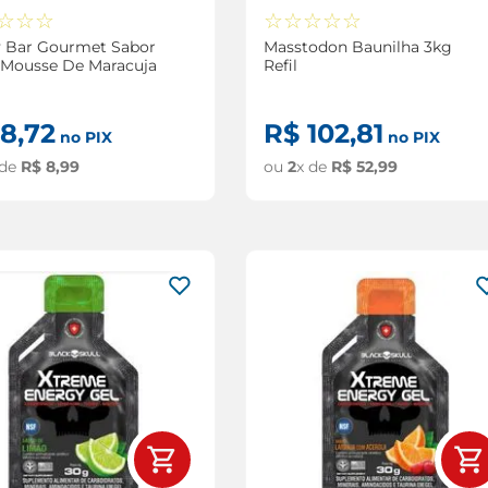
☆
☆
☆
☆
☆
☆
☆
☆
 Bar Gourmet Sabor
Masstodon Baunilha 3kg
 Mousse De Maracuja
Refil
8
,
72
R$
102
,
81
no PIX
no PIX
 de
R$
8
,
99
ou
2
x de
R$
52
,
99