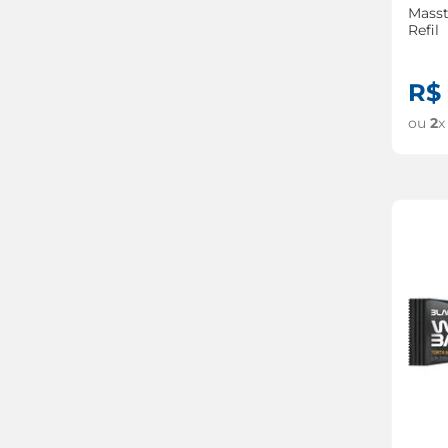
Masstodon C
Refil
R$
ou
2
x