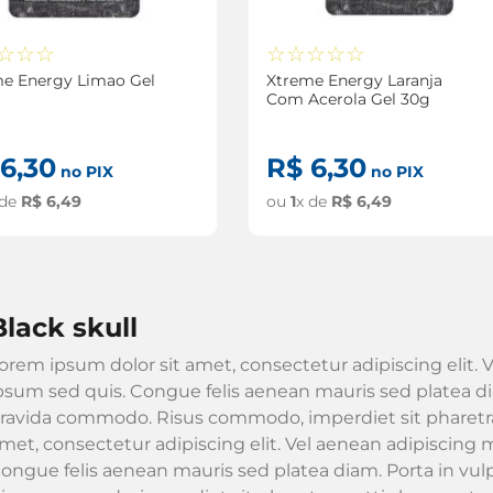
☆
☆
☆
☆
☆
☆
☆
☆
nergy Limao Gel
Xtreme Energy Laranja
Com Acerola Gel 30g
6
,
30
R$
6
,
30
no PIX
no PIX
 de
R$
6
,
49
ou
1
x de
R$
6
,
49
black skull
orem ipsum dolor sit amet, consectetur adipiscing elit. V
psum sed quis. Congue felis aenean mauris sed platea dia
ravida commodo. Risus commodo, imperdiet sit pharetra
met, consectetur adipiscing elit. Vel aenean adipiscing m
ongue felis aenean mauris sed platea diam. Porta in vu