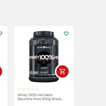
☆
☆
☆
☆
☆
Whey 100% Hd Sabor
Baunilha Pote 900g Black
Skull