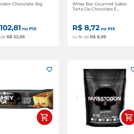
hocolate 3kg
Whey Bar Gourmet Sabor
Torta De Chocolate E
Creme De Amendoim
102
,
81
R$
8
,
72
no PIX
no PIX
 de
R$
52
,
99
ou
1
x de
R$
8
,
99