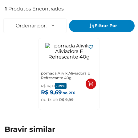
1
pomada Alivik Aliviadora E
Refrescante 40g
R$
14
,
00
-
29%
R$
9
,
69
no PIX
ou
x de
1
R$
9
,
99
bravir similar