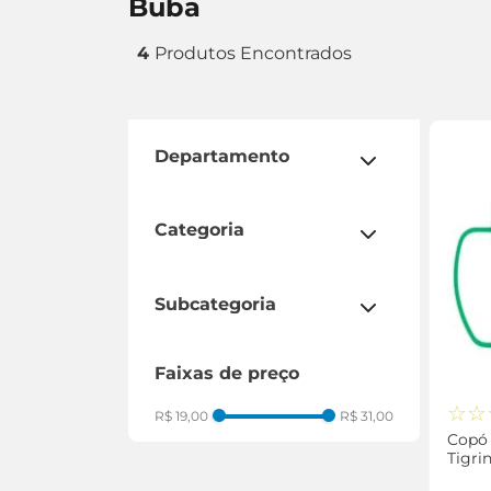
buba
4
departamento
espaço beleza
mundo infantil
categoria
amamentação
mãos e unhas
subcategoria
copos
faixas de preço
mordedor
estojo
☆
☆
R$ 19,00
R$ 31,00
Copó
Tigri