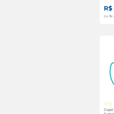
R$
ou
1
x
☆
☆
Copó
Gati