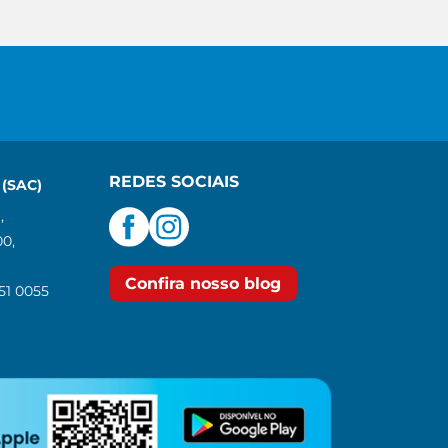
REDES SOCIAIS
(SAC)
,
00,
Confira nosso blog
551 0055