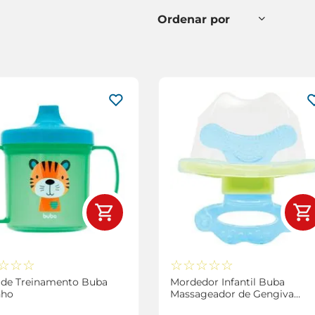
☆
☆
☆
☆
☆
☆
☆
☆
 de Treinamento Buba
Mordedor Infantil Buba
nho
Massageador de Gengiva
Azul