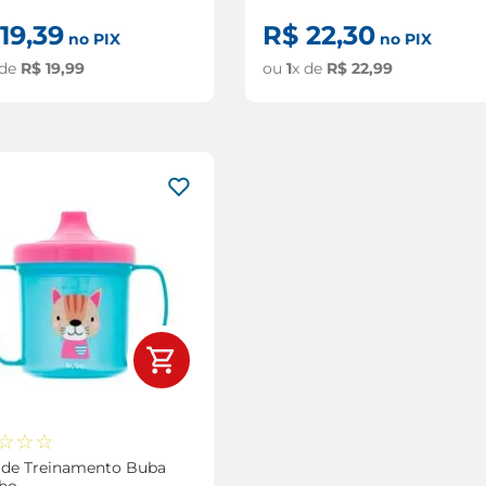
19
,
39
R$
22
,
30
no PIX
no PIX
 de
R$
19
,
99
ou
1
x de
R$
22
,
99
☆
☆
☆
 de Treinamento Buba
nho