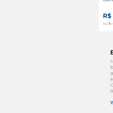
R$
ou
1
x
L
i
g
a
C
R
V