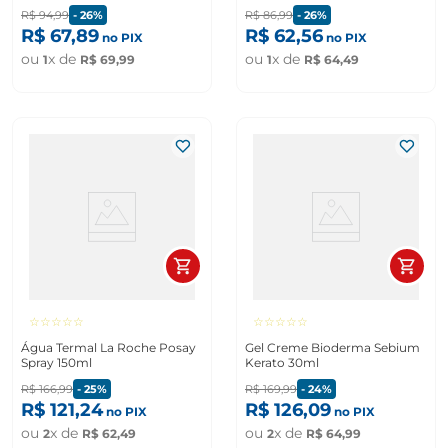
Acneica Frasco 400g
R$
94
,
99
-
26%
R$
86
,
99
-
26%
R$
67
,
89
R$
62
,
56
no PIX
no PIX
ou
x de
ou
x de
1
R$
69
,
99
1
R$
64
,
49
☆
☆
☆
☆
☆
☆
☆
☆
☆
☆
Água Termal La Roche Posay
Gel Creme Bioderma Sebium
Spray 150ml
Kerato 30ml
R$
166
,
99
-
25%
R$
169
,
99
-
24%
R$
121
,
24
R$
126
,
09
no PIX
no PIX
ou
x de
ou
x de
2
R$
62
,
49
2
R$
64
,
99