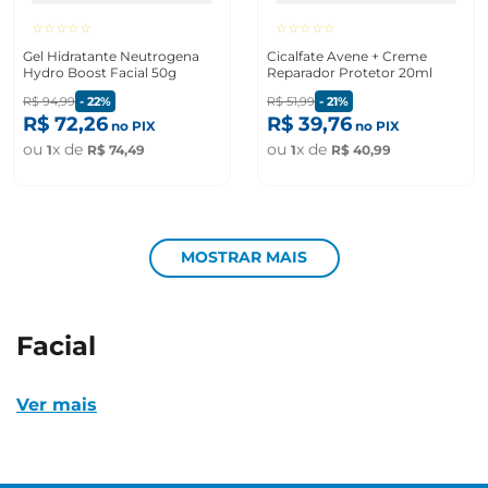
☆
☆
☆
☆
☆
☆
☆
☆
☆
☆
Gel Hidratante Neutrogena
Cicalfate Avene + Creme
Hydro Boost Facial 50g
Reparador Protetor 20ml
R$
94
,
99
-
22%
R$
51
,
99
-
21%
R$
72
,
26
R$
39
,
76
no PIX
no PIX
ou
x de
ou
x de
1
R$
74
,
49
1
R$
40
,
99
MOSTRAR MAIS
facial
Ver mais