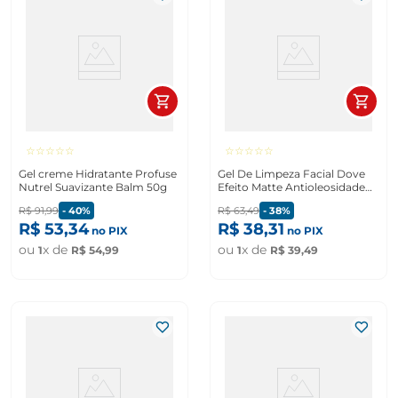
☆
☆
☆
☆
☆
☆
☆
☆
☆
☆
Gel creme Hidratante Profuse
Gel De Limpeza Facial Dove
Nutrel Suavizante Balm 50g
Efeito Matte Antioleosidade
Regenerative Pump 300ml
R$
91
,
99
-
40%
R$
63
,
49
-
38%
R$
53
,
34
R$
38
,
31
no PIX
no PIX
ou
x de
ou
x de
1
R$
54
,
99
1
R$
39
,
49