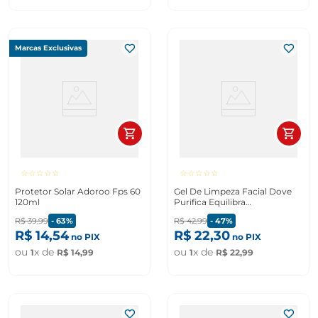
Marcas Exclusivas
☆
☆
☆
☆
☆
☆
☆
☆
☆
☆
Protetor Solar Adoroo Fps 60
Gel De Limpeza Facial Dove
120ml
Purifica Equilibra
Regenerative 150ml
R$
39
,
99
-
63%
R$
42
,
99
-
47%
R$
14
,
54
R$
22
,
30
no PIX
no PIX
ou
x de
ou
x de
1
R$
14
,
99
1
R$
22
,
99