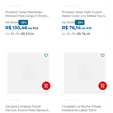
☆
☆
☆
☆
☆
☆
☆
☆
☆
☆
Protetor Solar Neostrata
Protetor Solar Isdin Fusion
Minesol Para Corpo E Rosto
Water Color Cor Média Fps 50
Fps 99 200ml
50ml
R$
189
,
99
-
29%
R$
109
,
90
-
29%
R$
130
,
46
R$
76
,
14
no PIX
no PIX
ou
x de
ou
x de
2
R$
67
,
24
1
R$
78
,
49
☆
☆
☆
☆
☆
☆
☆
☆
☆
☆
Gel para Limpeza Facial
Cicaplast La Roche-Posay
Darrow Actine Pele Oleosa E
Hidratante Labial 7,5ml