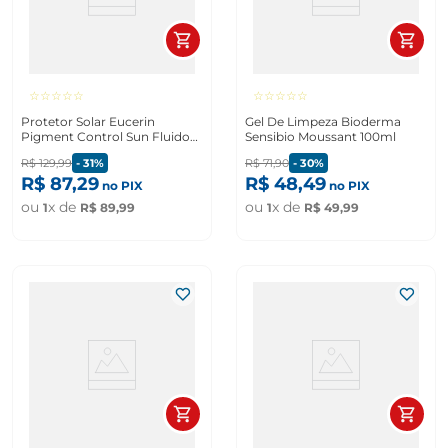
☆
☆
☆
☆
☆
☆
☆
☆
☆
☆
Protetor Solar Eucerin
Gel De Limpeza Bioderma
Pigment Control Sun Fluido
Sensibio Moussant 100ml
Facial Fps60 50ml
R$
129
,
99
-
31%
R$
71
,
90
-
30%
R$
87
,
29
R$
48
,
49
no PIX
no PIX
ou
x de
ou
x de
1
R$
89
,
99
1
R$
49
,
99