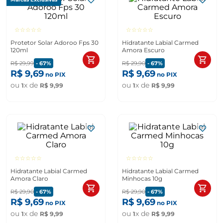
☆
☆
☆
☆
☆
☆
☆
☆
☆
☆
Protetor Solar Adoroo Fps 30
Hidratante Labial Carmed
120ml
Amora Escuro
R$
29
,
99
-
67%
R$
29
,
90
-
67%
R$
9
,
69
R$
9
,
69
no PIX
no PIX
ou
x de
ou
x de
1
R$
9
,
99
1
R$
9
,
99
☆
☆
☆
☆
☆
☆
☆
☆
☆
☆
Hidratante Labial Carmed
Hidratante Labial Carmed
Amora Claro
Minhocas 10g
R$
29
,
90
-
67%
R$
29
,
90
-
67%
R$
9
,
69
R$
9
,
69
no PIX
no PIX
ou
x de
ou
x de
1
R$
9
,
99
1
R$
9
,
99