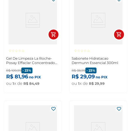
☆
☆
☆
☆
☆
☆
☆
☆
☆
☆
Gel De Limpeza La Roche-
Sabonete Hidratacao
Posay Effaclar Concentrado
Dermunn Essencial 300ml
Facial 300g
R$
109
,
99
-
23%
R$
38
,
99
-
23%
R$
81
,
96
R$
29
,
09
no PIX
no PIX
ou
x de
ou
x de
1
R$
84
,
49
1
R$
29
,
99