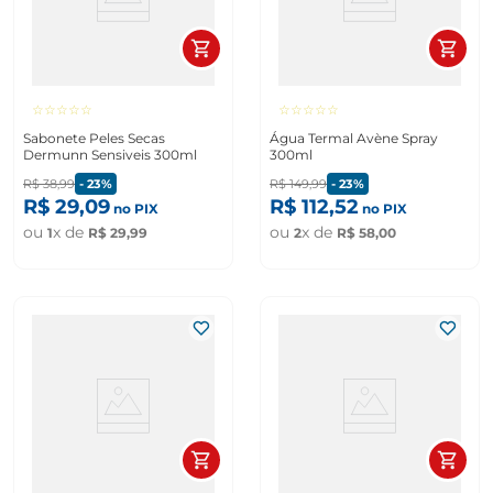
☆
☆
☆
☆
☆
☆
☆
☆
☆
☆
Sabonete Peles Secas
Água Termal Avène Spray
Dermunn Sensiveis 300ml
300ml
R$
38
,
99
-
23%
R$
149
,
99
-
23%
R$
29
,
09
R$
112
,
52
no PIX
no PIX
ou
x de
ou
x de
1
R$
29
,
99
2
R$
58
,
00