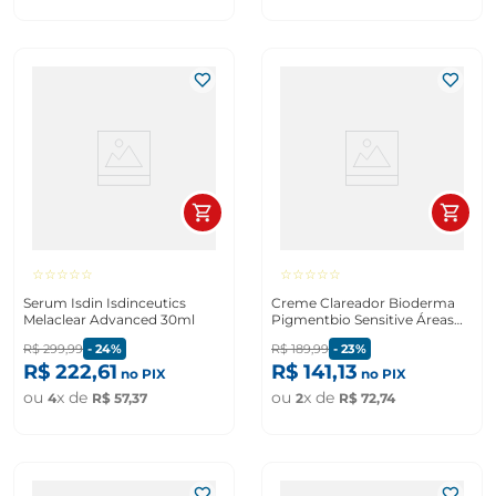
☆
☆
☆
☆
☆
☆
☆
☆
☆
☆
Serum Isdin Isdinceutics
Creme Clareador Bioderma
Melaclear Advanced 30ml
Pigmentbio Sensitive Áreas
Íntimas E Sensíveis 75ml
R$
299
,
99
-
24%
R$
189
,
99
-
23%
R$
222
,
61
R$
141
,
13
no PIX
no PIX
ou
x de
ou
x de
4
R$
57
,
37
2
R$
72
,
74