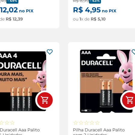
4
,
49
R$
8
,
99
-
49%
-
43%
12
,
02
R$
4
,
95
no PIX
no PIX
 de
R$
12
,
39
ou
1
x de
R$
5
,
10
☆
☆
☆
☆
☆
☆
☆
☆
 Duracell Aaa Palito
Pilha Duracell Aaa Palito
4 Unidades
com 2 Unidades