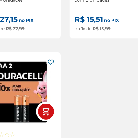
27
,
15
R$
15
,
51
no PIX
no PIX
 de
R$
27
,
99
ou
1
x de
R$
15
,
99
☆
☆
☆