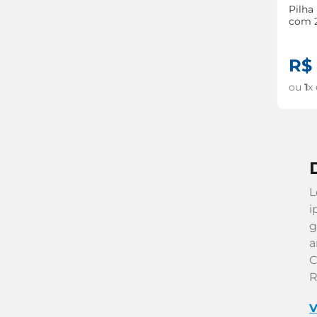
Pilha
com 
R$
ou
1
x
L
i
g
a
C
R
V