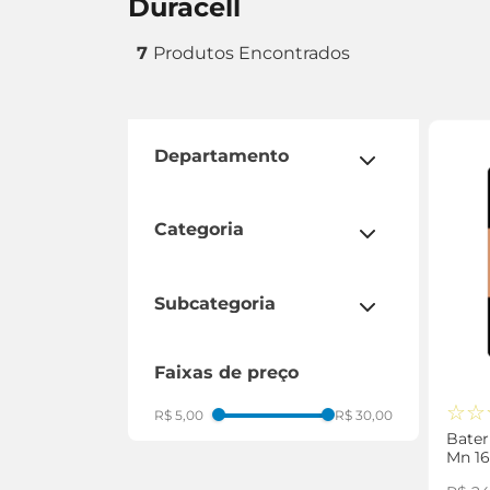
duracell
7
departamento
conveniência
categoria
utilitários
subcategoria
pilha
faixas de preço
bateria
☆
☆
R$ 5,00
R$ 30,00
Bater
Mn 1