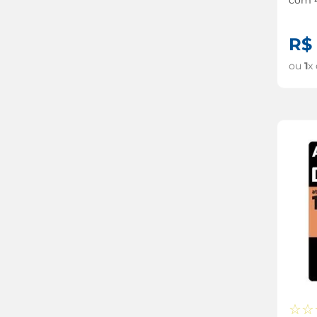
R$
ou
1
x
☆
☆