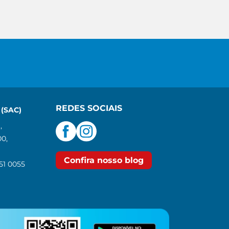
REDES SOCIAIS
(SAC)
,
00,
Confira nosso blog
551 0055