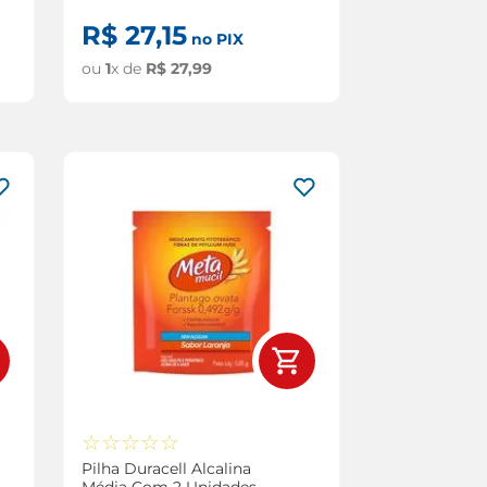
R$
27
,
15
no PIX
ou
1
x de
R$
27
,
99
☆
☆
☆
☆
☆
Pilha Duracell Alcalina
Média Com 2 Unidades