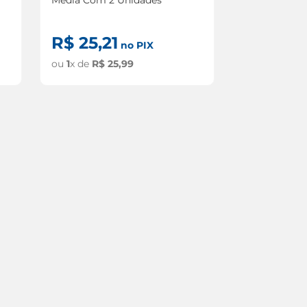
R$
25
,
21
no PIX
ou
1
x de
R$
25
,
99