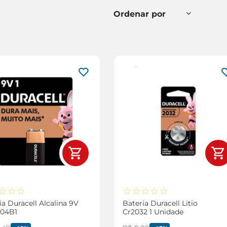
☆
☆
☆
☆
☆
☆
☆
☆
ia Duracell Alcalina 9V
Bateria Duracell Litio
604B1
Cr2032 1 Unidade