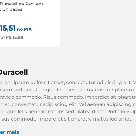
 Duracell Aa Pequena
2 Unidades
15
,
51
no PIX
 de
R$
15
,
99
duracell
orem ipsum dolor sit amet, consectetur adipiscing elit. V
psum sed quis. Congue felis aenean mauris sed platea dia
ravida commodo. Risus commodo, imperdiet sit pharetra
met, consectetur adipiscing elit. Vel aenean adipiscing m
ongue felis aenean mauris sed platea diam. Porta in vu
isus commodo, imperdiet sit pharetra mattis leo amet.
er mais