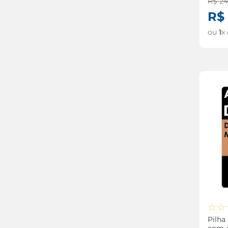
R$
2
R$
ou
1
x
☆
☆
Pilha
com 