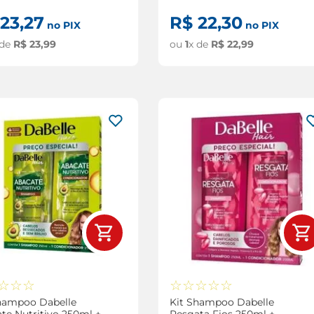
ador 175ml
23
,
27
R$
22
,
30
no PIX
no PIX
 de
R$
23
,
99
ou
1
x de
R$
22
,
99
☆
☆
☆
☆
☆
☆
☆
☆
hampoo Dabelle
Kit Shampoo Dabelle
te Nutritivo 250ml +
Resgata Fios 250ml +