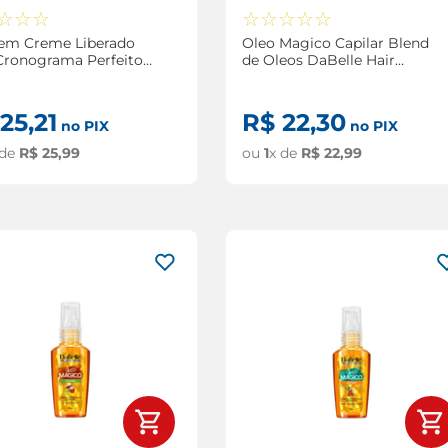
☆
☆
☆
☆
☆
☆
☆
☆
 em Creme Liberado
Oleo Magico Capilar Blend
Cronograma Perfeito
de Oleos DaBelle Hair
le Hair Intense
Intense 45ml
funcional 190ml
25
,
21
R$
22
,
30
no PIX
no PIX
 de
R$
25
,
99
ou
1
x de
R$
22
,
99