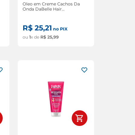
Oleo em Creme Cachos Da
Onda DaBelle Hair
Multifuncional 190ml
R$
25
,
21
no PIX
ou
1
x de
R$
25
,
99