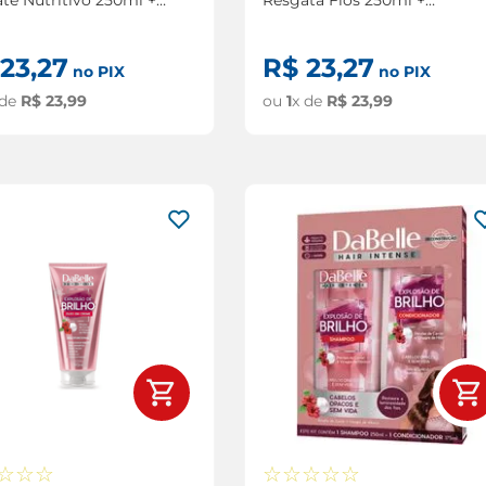
cionador Dabelle
Condicionador Dabelle
te Nutritivo 175ml
Resgata Fios 175ml
23
,
27
R$
23
,
27
no PIX
no PIX
 de
R$
23
,
99
ou
1
x de
R$
23
,
99
☆
☆
☆
☆
☆
☆
☆
☆