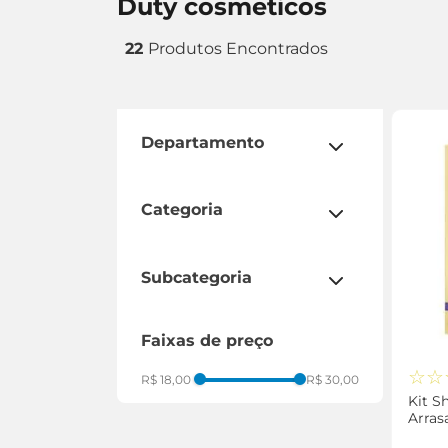
duty cosmeticos
22
departamento
cuidados diários
categoria
cabelo
subcategoria
finalizador
faixas de preço
kit capilar
☆
☆
R$ 18,00
R$ 30,00
Kit S
Arras
Condi