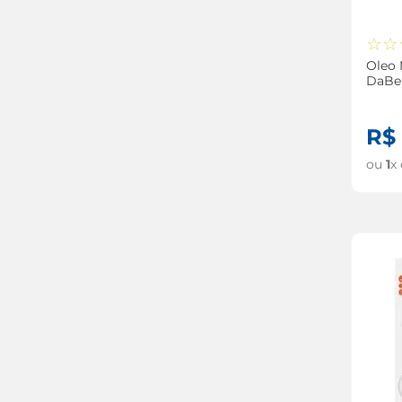
☆
☆
Oleo 
DaBel
R$
ou
1
x