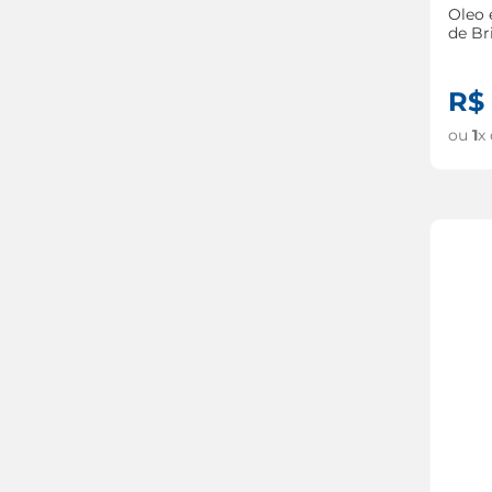
Oleo
de Br
Inten
190m
R$
ou
1
x