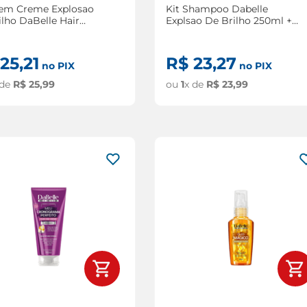
 em Creme Explosao
Kit Shampoo Dabelle
ilho DaBelle Hair
Explsao De Brilho 250ml +
se Multifuncional
Condicionador Dabelle
l
Explsao De Brilho 175ml
25
,
21
R$
23
,
27
no PIX
no PIX
 de
R$
25
,
99
ou
1
x de
R$
23
,
99