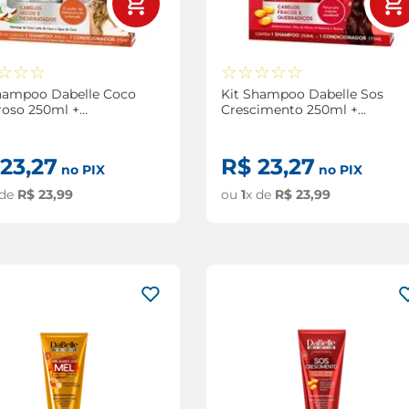
☆
☆
☆
☆
☆
☆
☆
☆
hampoo Dabelle Coco
Kit Shampoo Dabelle Sos
roso 250ml +
Crescimento 250ml +
cionador Dabelle
Condicionador Dabelle Sos
 Poderoso 175ml
Crescimento 175ml
23
,
27
R$
23
,
27
no PIX
no PIX
 de
R$
23
,
99
ou
1
x de
R$
23
,
99