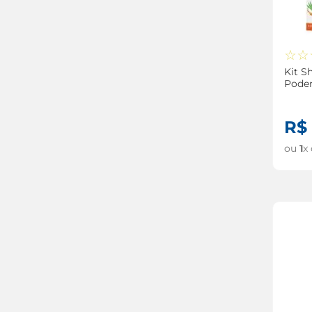
☆
☆
Kit S
Pode
Condi
Coco
R$
ou
1
x