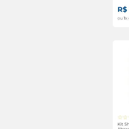
Arras
R$
ou
1
x
☆
☆
Kit S
Abaca