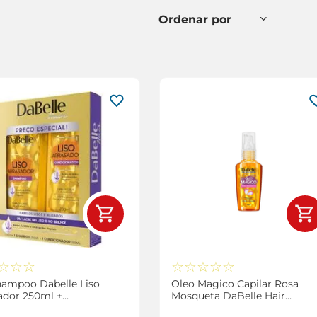
☆
☆
☆
☆
☆
☆
☆
☆
hampoo Dabelle Liso
Oleo Magico Capilar Rosa
ador 250ml +
Mosqueta DaBelle Hair
cionador Dabelle Liso
Intense 45ml