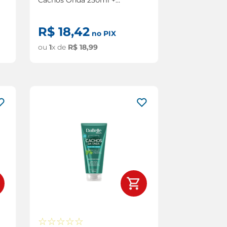
Condicionador Dabelle
Cachos Onda 175ml
R$
18
,
42
no PIX
ou
1
x de
R$
18
,
99
☆
☆
☆
☆
☆