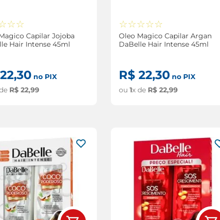
☆
☆
☆
☆
☆
☆
☆
☆
Magico Capilar Jojoba
Oleo Magico Capilar Argan
le Hair Intense 45ml
DaBelle Hair Intense 45ml
22
,
30
R$
22
,
30
no PIX
no PIX
 de
R$
22
,
99
ou
1
x de
R$
22
,
99