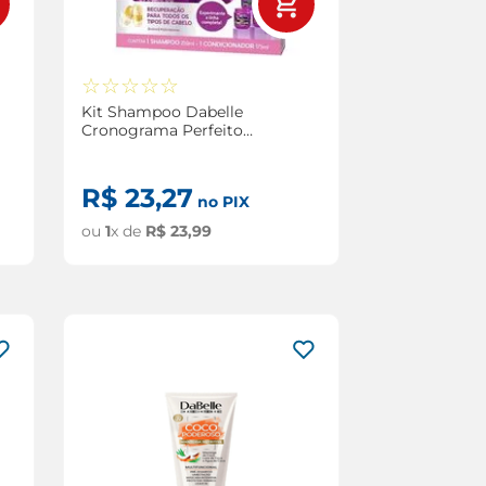
☆
☆
☆
☆
☆
Kit Shampoo Dabelle
Cronograma Perfeito
250ml + Condicionador
Dabelle Cronograma
Perfeito 175ml
R$
23
,
27
no PIX
ou
1
x de
R$
23
,
99