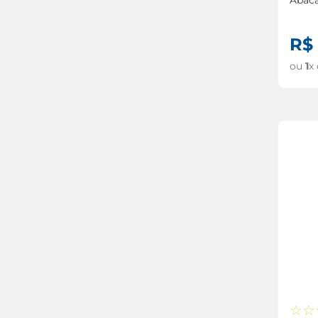
Condi
Abaca
R$
ou
1
x
☆
☆