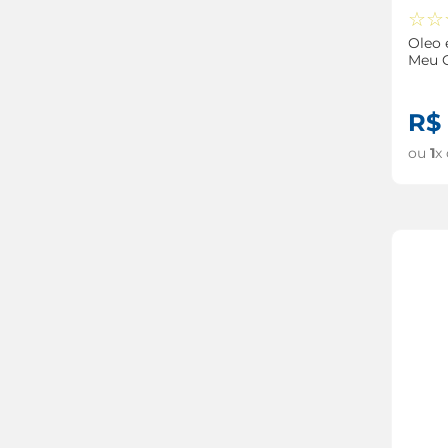
☆
☆
Oleo
Meu 
DaBel
Multi
R$
ou
1
x