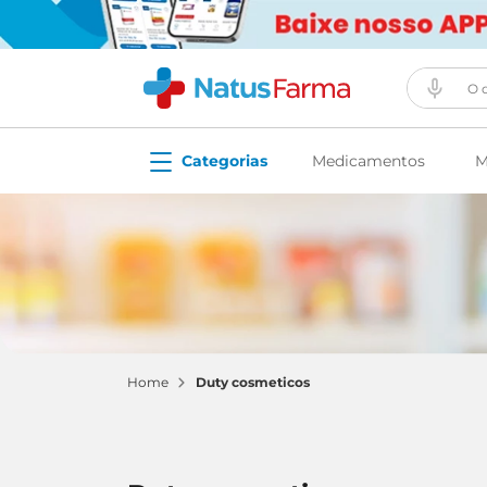
O que vo
Medicamentos
M
duty cosmeticos