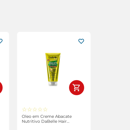
☆
☆
☆
☆
☆
Oleo em Creme Abacate
Nutritivo DaBelle Hair
Multifuncional 190ml