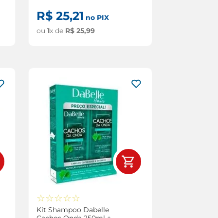
R$
25
,
21
no PIX
ou
1
x de
R$
25
,
99
☆
☆
☆
☆
☆
Kit Shampoo Dabelle
Cachos Onda 250ml +