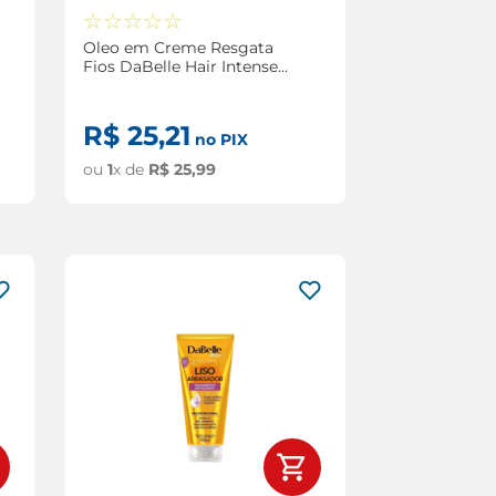
☆
☆
☆
☆
☆
Oleo em Creme Resgata
Fios DaBelle Hair Intense
Multifuncional 190ml
R$
25
,
21
no PIX
ou
1
x de
R$
25
,
99