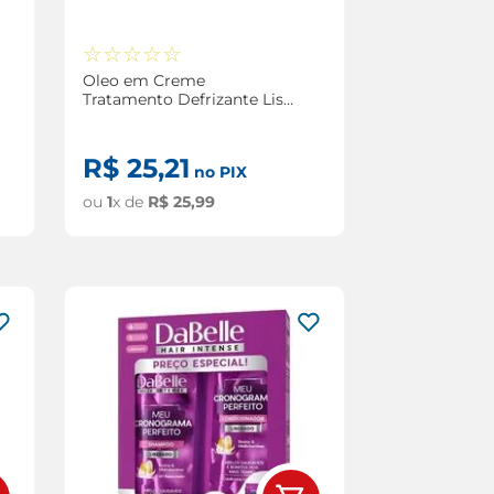
☆
☆
☆
☆
☆
Oleo em Creme
Tratamento Defrizante Liso
Arrasador DaBelle Hair
Multifuncional 190ml
R$
25
,
21
no PIX
ou
1
x de
R$
25
,
99