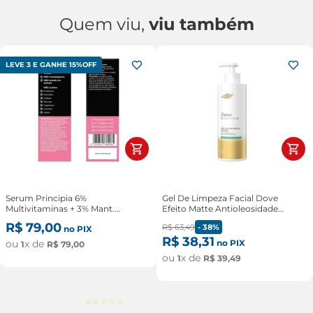
Quem viu,
viu também
LEVE 3 E GANHE 15%OFF
Serum Principia 6%
Gel De Limpeza Facial Dove
Multivitaminas + 3% Mant.
Efeito Matte Antioleosidade
Abacate + 2% Esqualano + 1%
Regenerative Pump 300ml
R$
79
,
00
R$
63
,
49
-
38%
no PIX
Bisabol Multirreparador 30ml
R$
38
,
31
ou
x de
no PIX
1
R$
79
,
00
ou
x de
1
R$
39
,
49
☆
☆
☆
☆
☆