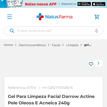
O que você procura?
gel
dermocosméticos
facial
limpeza
para
limpeza
facial
darrow
actine
pele
oleosa
e
acneica
240g
Referência
:
67514
3282770150674
Gel Para Limpeza Facial Darrow Actine
Pele Oleosa E Acneica 240g