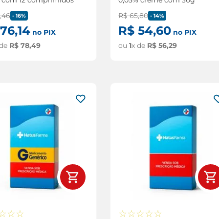
3
,
46
R$
65
,
80
-
16%
-
14%
76
,
14
R$
54
,
60
no PIX
no PIX
 de
R$
78
,
49
ou
1
x de
R$
56
,
29
☆
☆
☆
☆
☆
☆
☆
☆