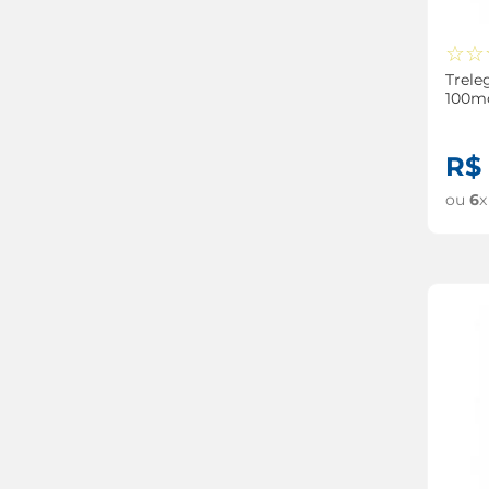
☆
☆
Trele
100m
com 
R$
ou
6
x