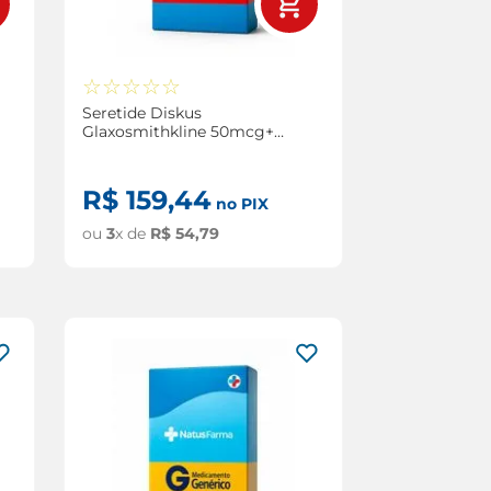
☆
☆
☆
☆
☆
Seretide Diskus
Glaxosmithkline 50mcg+
100mcg com 60 Doses
R$
159
,
44
no PIX
ou
3
x de
R$
54
,
79