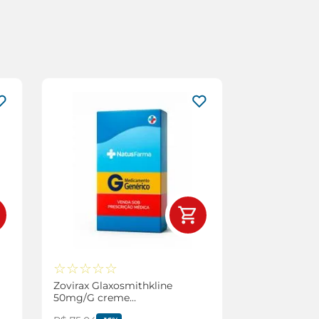
☆
☆
☆
☆
☆
Zovirax Glaxosmithkline
50mg/G creme
Dermatológico 10g