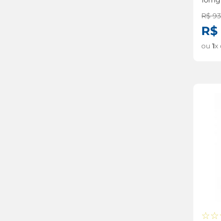
R$
9
R$
ou
1
x
☆
☆