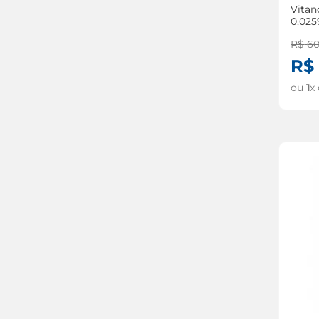
Vitan
0,02
R$
6
R$
ou
1
x