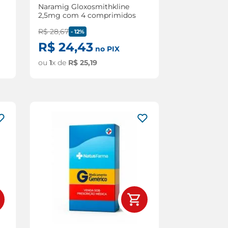
Naramig Gloxosmithkline
2,5mg com 4 comprimidos
R$
28
,
67
-
12%
R$
24
,
43
no PIX
ou
1
x de
R$
25
,
19