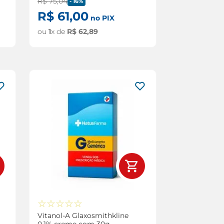
R$
75
,
04
-
16%
R$
61
,
00
no PIX
ou
1
x de
R$
62
,
89
☆
☆
☆
☆
☆
Vitanol-A Glaxosmithkline
0,1% creme com 30g