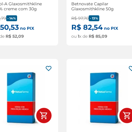
ol-A Glaxosmithkline
Betnovate Capilar
5% creme com 30g
Glaxosmithkline 50g
0
,
79
R$
97
,
70
-
14%
-
13%
50
,
53
R$
82
,
54
no PIX
no PIX
 de
R$
52
,
09
ou
1
x de
R$
85
,
09