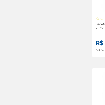
☆
☆
Seret
25mc
120 D
R$
ou
3
x