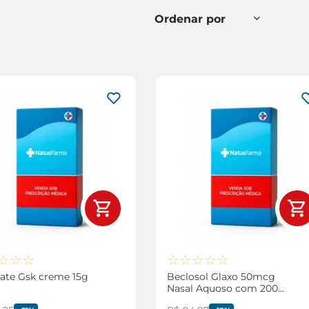
☆
☆
☆
☆
☆
☆
☆
☆
vate Gsk creme 15g
Beclosol Glaxo 50mcg
Nasal Aquoso com 200
Doses