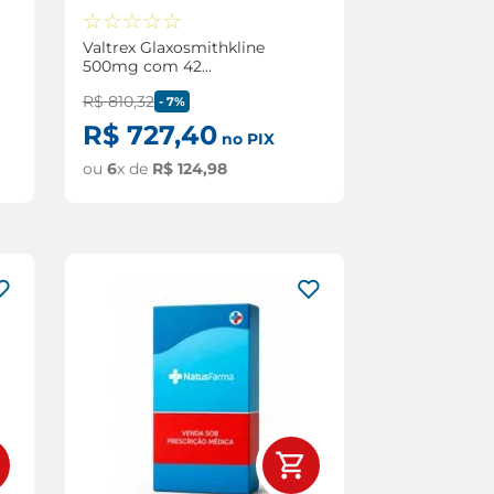
☆
☆
☆
☆
☆
Valtrex Glaxosmithkline
500mg com 42
comprimidos
R$
810
,
32
-
7%
R$
727
,
40
no PIX
ou
6
x de
R$
124
,
98