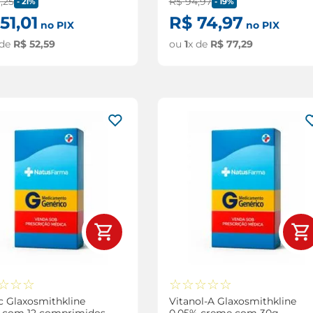
6
,
25
R$
94
,
97
-
21%
-
19%
51
,
01
R$
74
,
97
no PIX
no PIX
 de
R$
52
,
59
ou
1
x de
R$
77
,
29
☆
☆
☆
☆
☆
☆
☆
☆
c Glaxosmithkline
Vitanol-A Glaxosmithkline
 com 12 comprimidos
0,05% creme com 30g