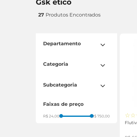
gsk etico
27
departamento
medicamentos
categoria
aparelho respiratório
dermatológicos
subcategoria
dor e febre
asma
gripe e resfriados
faixas de preço
dermatite
herpes
☆
☆
R$ 24,00
R$ 750,00
clareador
Fluti
queda de cabelo
infecção