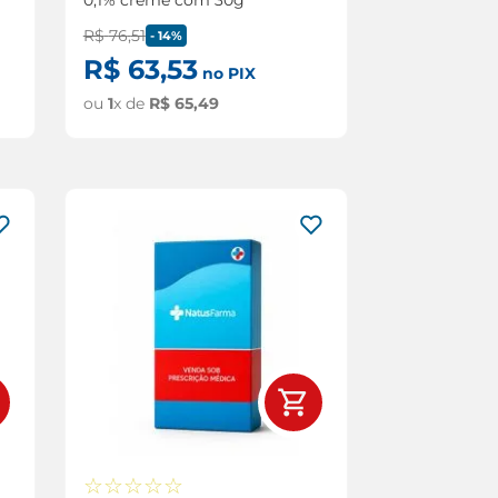
R$
76
,
51
-
14%
R$
63
,
53
no PIX
ou
1
x de
R$
65
,
49
☆
☆
☆
☆
☆