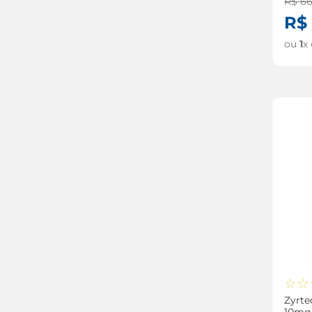
R$
6
enxaqueca
R$
antialérgico
ou
1
x
☆
☆
Zyrte
10mg