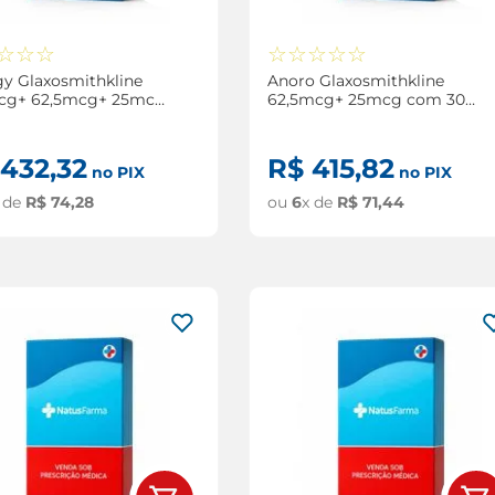
☆
☆
☆
☆
☆
☆
☆
☆
gy Glaxosmithkline
Anoro Glaxosmithkline
cg+ 62,5mcg+ 25mcg
62,5mcg+ 25mcg com 30
30 Doses
Doses
432
,
32
R$
415
,
82
no PIX
no PIX
 de
R$
74
,
28
ou
6
x de
R$
71
,
44