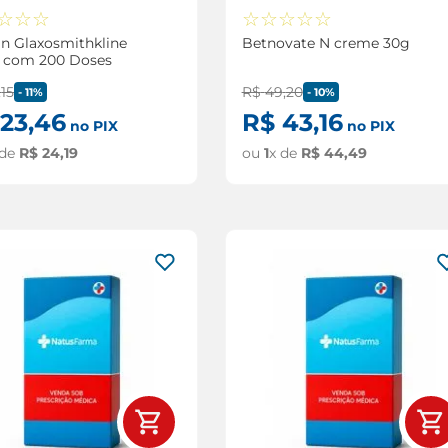
☆
☆
☆
☆
☆
☆
☆
☆
in Glaxosmithkline
Betnovate N creme 30g
y com 200 Doses
,
15
R$
49
,
20
-
11%
-
10%
23
,
46
R$
43
,
16
no PIX
no PIX
 de
R$
24
,
19
ou
1
x de
R$
44
,
49