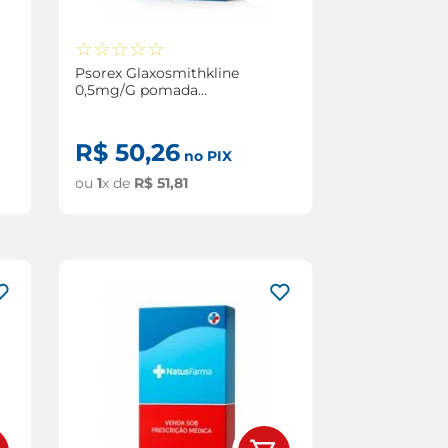
☆
☆
☆
☆
☆
Psorex Glaxosmithkline
0,5mg/G pomada
Dermatológica 30g
R$
50
,
26
no PIX
ou
1
x de
R$
51
,
81