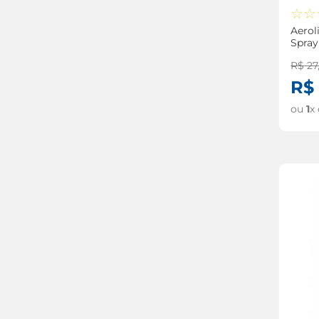
☆
☆
Aerol
Spra
R$
27
R$
ou
1
x