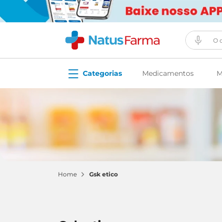
O que vo
Medicamentos
M
gsk etico