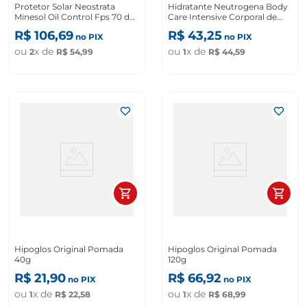
Protetor Solar Neostrata
Hidratante Neutrogena Body
Minesol Oil Control Fps 70 de
Care Intensive Corporal de
40g
400ml
R$
106
,
69
R$
43
,
25
no PIX
no PIX
ou
x de
ou
x de
2
R$
54
,
99
1
R$
44
,
59
Hipoglos Original Pomada
Hipoglos Original Pomada
40g
120g
R$
21
,
90
R$
66
,
92
no PIX
no PIX
ou
x de
ou
x de
1
R$
22
,
58
1
R$
68
,
99