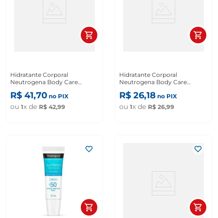
Hidratante Corporal
Hidratante Corporal
Neutrogena Body Care
Neutrogena Body Care
Revitalizing de 400ml
Comfort Extra Seca De 200ml
R$
41
,
70
R$
26
,
18
no PIX
no PIX
ou
x de
ou
x de
1
R$
42
,
99
1
R$
26
,
99