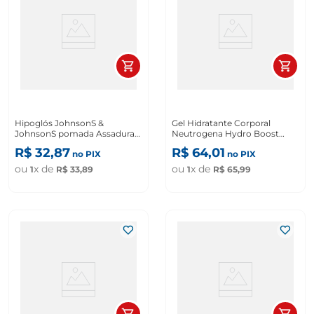
Hipoglós JohnsonS &
Gel Hidratante Corporal
JohnsonS pomada Assadura
Neutrogena Hydro Boost
Transparente 30g
400ml
R$
32
,
87
R$
64
,
01
no PIX
no PIX
ou
x de
ou
x de
1
R$
33
,
89
1
R$
65
,
99