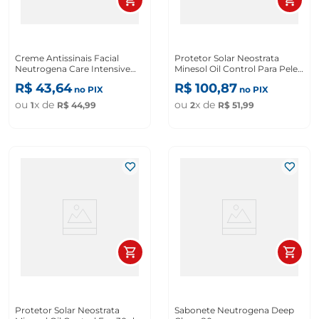
Creme Antissinais Facial
Protetor Solar Neostrata
Neutrogena Care Intensive
Minesol Oil Control Para Pele
Fps22 100g
Clara Fps 70 De 40g
R$
43
,
64
R$
100
,
87
no PIX
no PIX
ou
x de
ou
x de
1
R$
44
,
99
2
R$
51
,
99
Protetor Solar Neostrata
Sabonete Neutrogena Deep