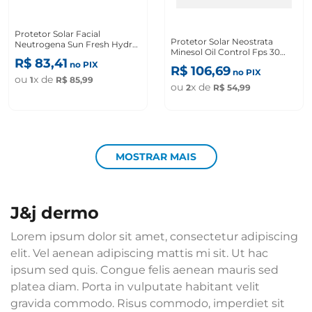
Protetor Solar Facial
Protetor Solar Neostrata
Neutrogena Sun Fresh Hydro
Minesol Oil Control Fps 30
Boost FPS 50 Sem Cor 40ml
R$
83
,
41
Sérum Textura Invisível Com
no PIX
R$
106
,
69
no PIX
40g
ou
x de
1
R$
85
,
99
ou
x de
2
R$
54
,
99
MOSTRAR MAIS
j&j dermo
Lorem ipsum dolor sit amet, consectetur adipiscing
elit. Vel aenean adipiscing mattis mi sit. Ut hac
ipsum sed quis. Congue felis aenean mauris sed
platea diam. Porta in vulputate habitant velit
gravida commodo. Risus commodo, imperdiet sit