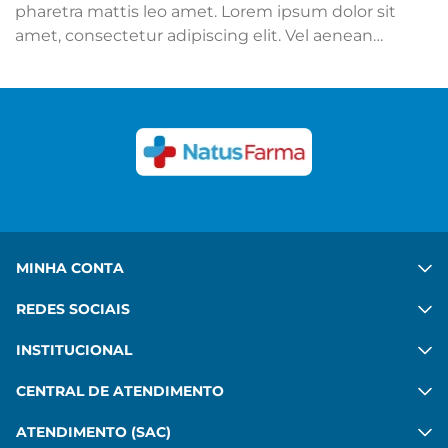
pharetra mattis leo amet. Lorem ipsum dolor sit
amet, consectetur adipiscing elit. Vel aenean
adipiscing mattis mi sit. Ut hac ipsum sed quis.
Congue felis aenean mauris sed platea diam. Porta
in vulputate habitant velit gravida commodo. Risus
commodo, imperdiet sit pharetra mattis leo amet.
Ver mais
MINHA CONTA
REDES SOCIAIS
INSTITUCIONAL
CENTRAL DE ATENDIMENTO
ATENDIMENTO (SAC)