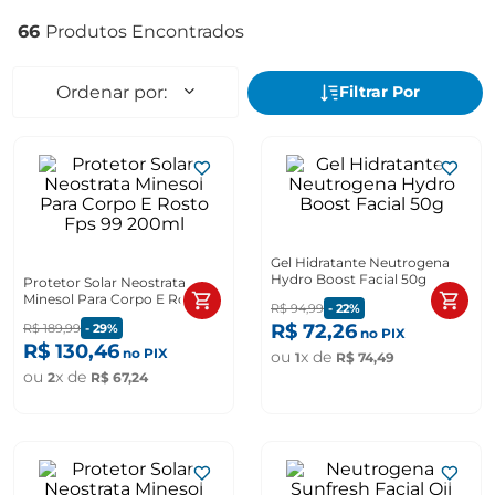
66
Gel Hidratante Neutrogena
Hydro Boost Facial 50g
Protetor Solar Neostrata
Minesol Para Corpo E Rosto
R$
94
,
99
-
22%
Fps 99 200ml
R$
72
,
26
R$
189
,
99
-
29%
no PIX
R$
130
,
46
no PIX
ou
x de
1
R$
74
,
49
ou
x de
2
R$
67
,
24