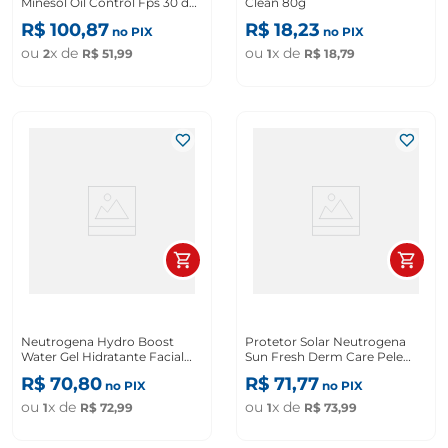
Minesol Oil Control Fps 30 de
Clean 80g
40g
R$
100
,
87
R$
18
,
23
no PIX
no PIX
ou
x de
ou
x de
2
R$
51
,
99
1
R$
18
,
79
Neutrogena Hydro Boost
Protetor Solar Neutrogena
Water Gel Hidratante Facial
Sun Fresh Derm Care Pele
Refil 50g
Morena Fps 70 40g
R$
70
,
80
R$
71
,
77
no PIX
no PIX
ou
x de
ou
x de
1
R$
72
,
99
1
R$
73
,
99