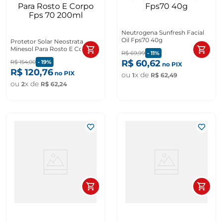
Neutrogena Sunfresh Facial
Oil Fps70 40g
Protetor Solar Neostrata
Minesol Para Rosto E Corpo
R$
69
,
99
-
11%
Fps 70 200ml
R$
60
,
62
R$
154
,
00
-
19%
no PIX
R$
120
,
76
no PIX
ou
x de
1
R$
62
,
49
ou
x de
2
R$
62
,
24