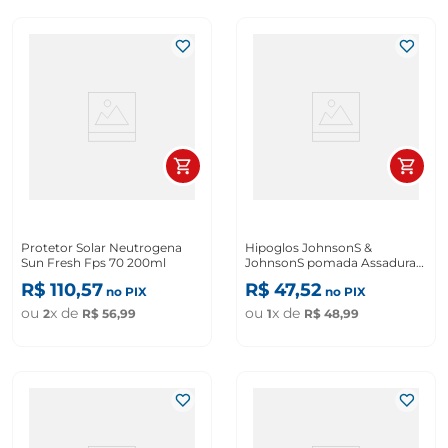
Protetor Solar Neutrogena
Hipoglos JohnsonS &
Sun Fresh Fps 70 200ml
JohnsonS pomada Assadura
Amêndoas 80g
R$
110
,
57
R$
47
,
52
no PIX
no PIX
ou
x de
ou
x de
2
R$
56
,
99
1
R$
48
,
99