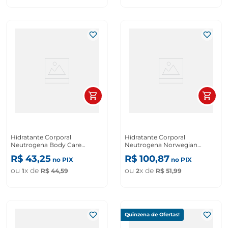
Hidratante Corporal
Hidratante Corporal
Neutrogena Body Care
Neutrogena Norwegian
Intensive Comfort De 400ml
Formula Locao Intensiva Sem
R$
43
,
25
R$
100
,
87
no PIX
no PIX
Fragrancia 400ml
ou
x de
ou
x de
1
R$
44
,
59
2
R$
51
,
99
Quinzena de Ofertas!