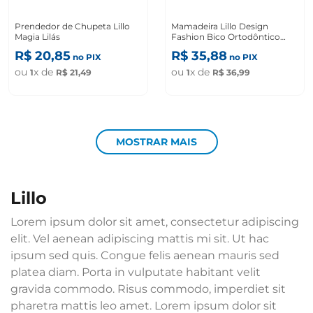
Prendedor de Chupeta Lillo
Mamadeira Lillo Design
Magia Lilás
Fashion Bico Ortodôntico
Rosa 180ml
R$
20
,
85
R$
35
,
88
no PIX
no PIX
ou
x de
ou
x de
1
R$
21
,
49
1
R$
36
,
99
MOSTRAR MAIS
lillo
Lorem ipsum dolor sit amet, consectetur adipiscing
elit. Vel aenean adipiscing mattis mi sit. Ut hac
ipsum sed quis. Congue felis aenean mauris sed
platea diam. Porta in vulputate habitant velit
gravida commodo. Risus commodo, imperdiet sit
pharetra mattis leo amet. Lorem ipsum dolor sit