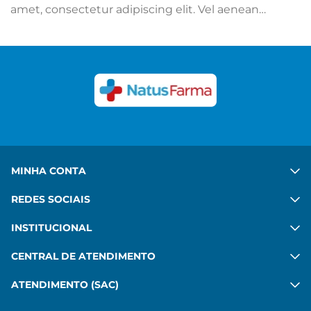
amet, consectetur adipiscing elit. Vel aenean
adipiscing mattis mi sit. Ut hac ipsum sed quis.
Congue felis aenean mauris sed platea diam. Porta
in vulputate habitant velit gravida commodo. Risus
commodo, imperdiet sit pharetra mattis leo amet.
Ver mais
MINHA CONTA
REDES SOCIAIS
INSTITUCIONAL
CENTRAL DE ATENDIMENTO
ATENDIMENTO (SAC)