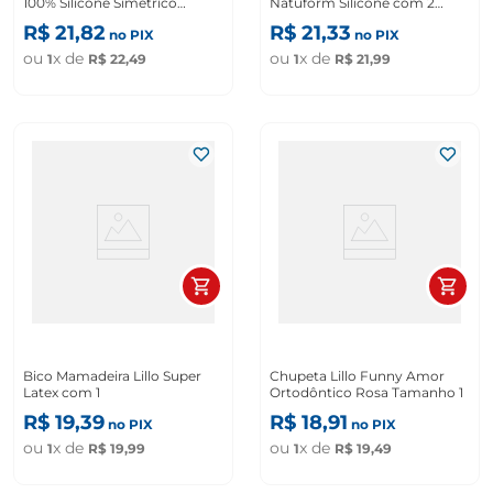
100% Silicone Simetrico
Natuform Silicone com 2
Tamanho 1
Unidades
R$
21
,
82
R$
21
,
33
no PIX
no PIX
ou
x de
ou
x de
1
R$
22
,
49
1
R$
21
,
99
Bico Mamadeira Lillo Super
Chupeta Lillo Funny Amor
Latex com 1
Ortodôntico Rosa Tamanho 1
R$
19
,
39
R$
18
,
91
no PIX
no PIX
ou
x de
ou
x de
1
R$
19
,
99
1
R$
19
,
49