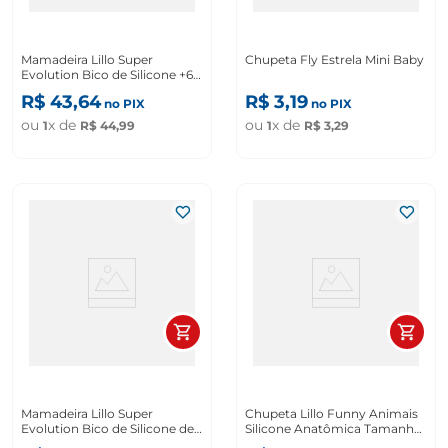
Mamadeira Lillo Super
Chupeta Fly Estrela Mini Baby
Evolution Bico de Silicone +6
Meses Desenhos Sortidos
R$
43
,
64
R$
3
,
19
no PIX
no PIX
Rosa 300ml
ou
x de
ou
x de
1
R$
44
,
99
1
R$
3
,
29
Mamadeira Lillo Super
Chupeta Lillo Funny Animais
Evolution Bico de Silicone de
Silicone Anatômica Tamanho
0 A 6 Meses Rosa 150ml
2