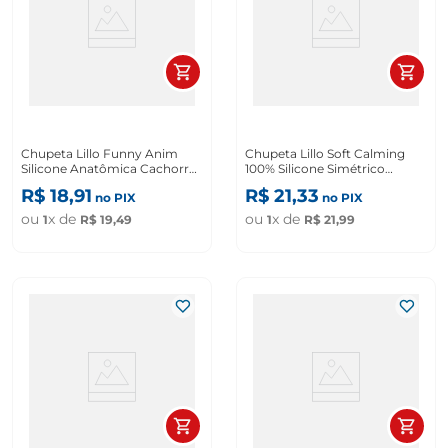
Chupeta Lillo Funny Anim
Chupeta Lillo Soft Calming
Silicone Anatômica Cachorro
100% Silicone Simétrico
Tamanho 2
Tamanho 2
R$
18
,
91
R$
21
,
33
no PIX
no PIX
ou
x de
ou
x de
1
R$
19
,
49
1
R$
21
,
99