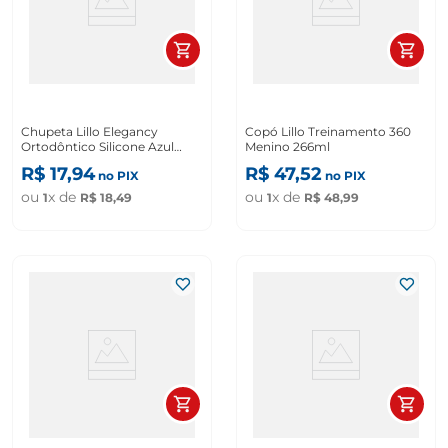
Chupeta Lillo Elegancy
Copó Lillo Treinamento 360
Ortodôntico Silicone Azul
Menino 266ml
Tamanho 1
R$
17
,
94
R$
47
,
52
no PIX
no PIX
ou
x de
ou
x de
1
R$
18
,
49
1
R$
48
,
99