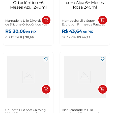
Mamadeira Lillo Divertida Bico
Mamadeira Lillo Super
de Silicone Ortodôntico +6
Evolution Primeiros Passos
Meses Azul 240ml
com Alça 6+ Meses Rosa
R$
30
,
06
R$
43
,
64
no PIX
no PIX
240ml
ou
x de
ou
x de
1
R$
30
,
99
1
R$
44
,
99
Chupeta Lillo Soft Calming
Bico Mamadeira Lillo