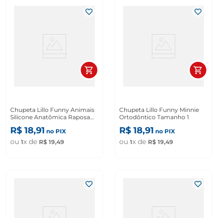
Chupeta Lillo Funny Animais
Chupeta Lillo Funny Minnie
Silicone Anatômica Raposa
Ortodôntico Tamanho 1
Tamanho 1
R$
18
,
91
R$
18
,
91
no PIX
no PIX
ou
x de
ou
x de
1
R$
19
,
49
1
R$
19
,
49