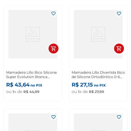
Mamadeira Lillo Bico Silicone
Mamadeira Lillo Divertida Bico
Super Evolution Branca
de Silicone Ortodôntico 0-6
300ml
Meses Rosa 120ml
R$
43
,
64
R$
27
,
15
no PIX
no PIX
ou
x de
ou
x de
1
R$
44
,
99
1
R$
27
,
99