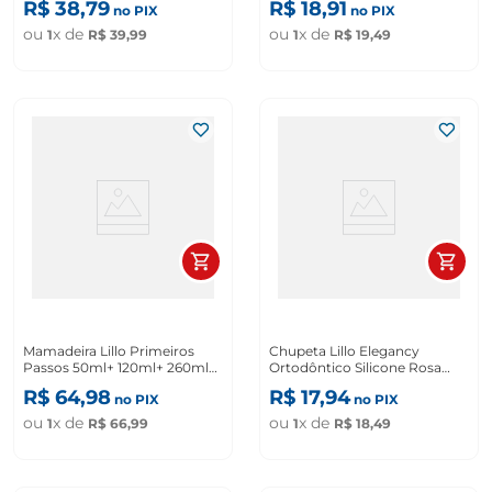
R$
38
,
79
R$
18
,
91
no PIX
no PIX
ou
x de
ou
x de
1
R$
39
,
99
1
R$
19
,
49
Mamadeira Lillo Primeiros
Chupeta Lillo Elegancy
Passos 50ml+ 120ml+ 260ml
Ortodôntico Silicone Rosa
Rosa com 3 Unidades
Tamanho 1
R$
64
,
98
R$
17
,
94
no PIX
no PIX
ou
x de
ou
x de
1
R$
66
,
99
1
R$
18
,
49