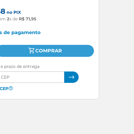
58
no PIX
em
2
x de
R$
71
,
95
as de pagamento
COMPRAR
e e prazo de entrega
 CEP