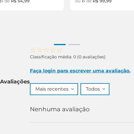
2
x de
R$
54
,
99
ou
1
x de
R$
99
,
99
☆
☆
☆
☆
☆
Classificação média: 0
(0 avaliações)
Faça login para escrever uma avaliação.
Avaliações
Mais recentes
Todos
Nenhuma avaliação