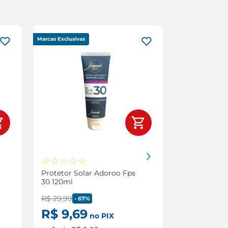
Marcas Exclusivas
☆
☆
☆
☆
☆
☆
☆
☆
☆
Protetor Solar Adoroo Fps
Protetor So
30 120ml
Photoderm 
Claro Fps 5
R$
29
,
99
-
67%
R$
9
,
69
R$
113
,
no PIX