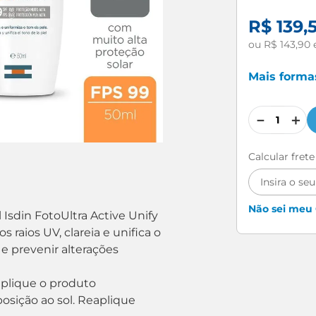
R$
139
,
ou
R$
143
,
90
Mais form
－
＋
Calcular fret
Não sei meu
l Isdin FotoUltra Active Unify
s raios UV, clareia e unifica o
 e prevenir alterações
aplique o produto
sição ao sol. Reaplique