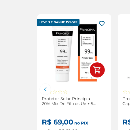
LEVE 3 E GANHE 15%OFF
☆
☆
☆
☆
☆
☆
oderma
Protetor Solar Principia
Pro
Touch
20% Mix De Filtros Uv + 5%
Cap
Niacinamida Fps99 Ps 1
Pig
40ml
R$
69
,
00
R
 PIX
no PIX