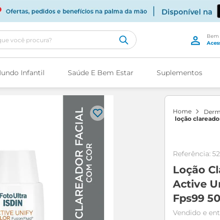
cê procura?
undo Infantil
Saúde E Bem Estar
Suplementos
der
loção clareado
fotoultra activ
fluid color fac
Referência
:
5
Loção Cl
Active U
Fps99 5