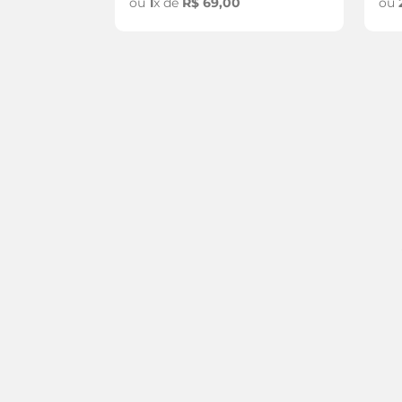
ou
1
x de
R$
69
,
00
ou