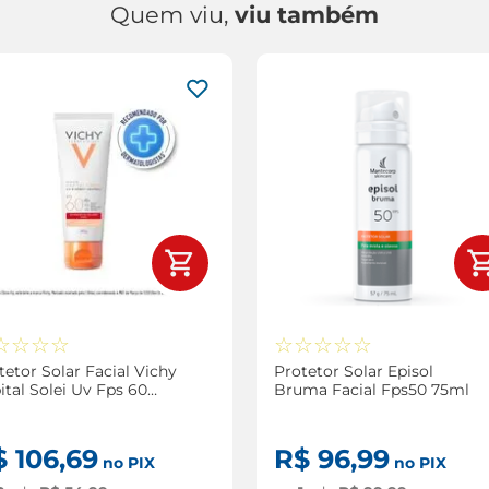
Quem viu,
viu também
☆
☆
☆
☆
☆
☆
☆
☆
☆
tetor Solar Facial Vichy
Protetor Solar Episol
ital Solei Uv Fps 60
Bruma Facial Fps50 75ml
ment Cor 1.0 40g
$
106
,
69
R$
96
,
99
no PIX
no PIX