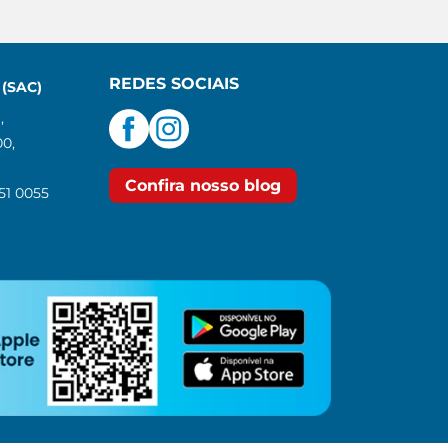
REDES SOCIAIS
(SAC)
,
00,
Confira nosso blog
551 0055