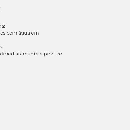
;
da;
e-os com água em
s;
so imediatamente e procure