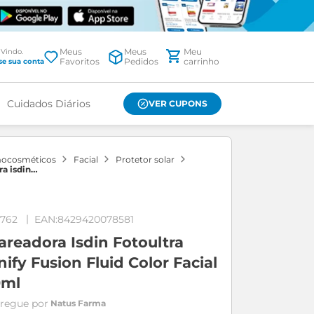
Meus
Meus
Favoritos
Pedidos
Cuidados Diários
VER CUPONS
mocosméticos
facial
protetor solar
ra isdin
e unify fusion
ial fps99 50ml
2762
8429420078581
areadora Isdin Fotoultra
nify Fusion Fluid Color Facial
0ml
Natus Farma