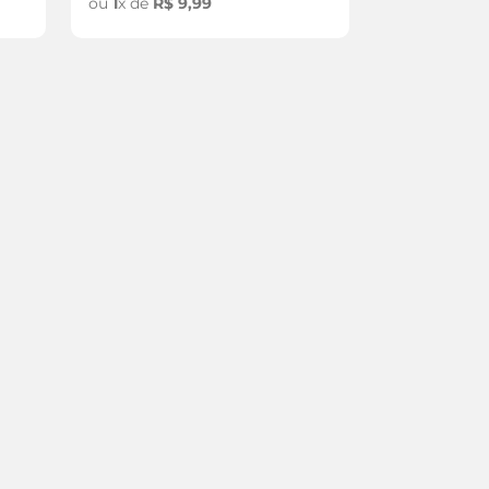
ou
1
x de
R$
9
,
99
ou
2
x de
R$