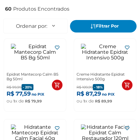
60
Epidrat Mantecorp Calm B5
Creme Hidratante Epidrat
Bg 50ml
Intensivo 500g
R$
99
,
99
-
20%
R$
109
,
99
-
18%
R$
77
,
59
R$
87
,
29
no PIX
no PIX
ou
x de
ou
x de
1
R$
79
,
99
1
R$
89
,
99