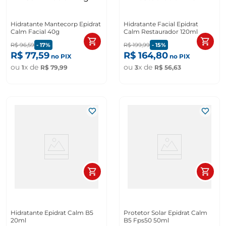
Hidratante Mantecorp Epidrat
Hidratante Facial Epidrat
Calm Facial 40g
Calm Restaurador 120ml
R$
96
,
59
-
17%
R$
199
,
99
-
15%
R$
77
,
59
R$
164
,
80
no PIX
no PIX
ou
x de
ou
x de
1
R$
79
,
99
3
R$
56
,
63
Hidratante Epidrat Calm B5
Protetor Solar Epidrat Calm
20ml
B5 Fps50 50ml