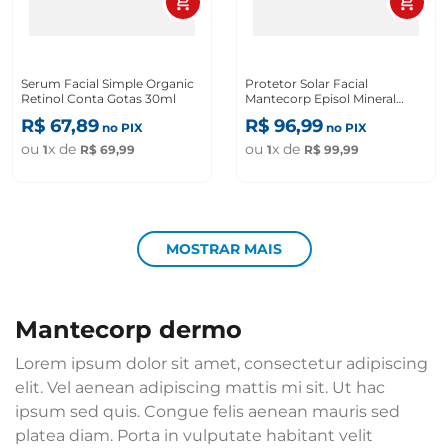
Serum Facial Simple Organic
Protetor Solar Facial
Retinol Conta Gotas 30ml
Mantecorp Episol Mineral
Com Cor Fps30 60ml
R$
67
,
89
R$
96
,
99
no PIX
no PIX
ou
x de
ou
x de
1
R$
69
,
99
1
R$
99
,
99
MOSTRAR MAIS
mantecorp dermo
Lorem ipsum dolor sit amet, consectetur adipiscing
elit. Vel aenean adipiscing mattis mi sit. Ut hac
ipsum sed quis. Congue felis aenean mauris sed
platea diam. Porta in vulputate habitant velit