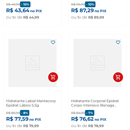
R$
49
,
99
-
10%
R$
99
,
99
-
10%
R$
43
,
64
R$
87
,
29
no PIX
no PIX
ou
x de
ou
x de
1
R$
44
,
99
1
R$
89
,
99
Hidratante Labial Mantecorp
Hidratante Corporal Epidrat
Epidrat Lábios 5,5g
Corpo Intensivo Bisnaga
200ml
R$
86
,
99
-
8%
R$
84
,
99
-
7%
R$
77
,
59
R$
76
,
62
no PIX
no PIX
ou
x de
ou
x de
1
R$
79
,
99
1
R$
78
,
99