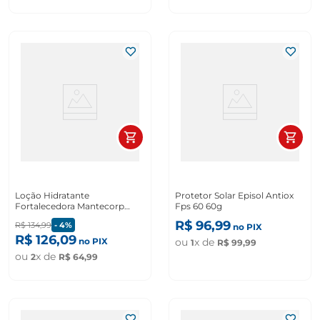
Loção Hidratante
Protetor Solar Episol Antiox
Fortalecedora Mantecorp
Fps 60 60g
Epidrat Hyalu 50ml
R$
96
,
99
R$
134
,
99
-
4%
no PIX
R$
126
,
09
no PIX
ou
x de
1
R$
99
,
99
ou
x de
2
R$
64
,
99