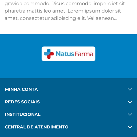
gravida commodo. Risus commodo, imperdiet sit
pharetra mattis leo amet. Lorem ipsum dolor sit
amet, consectetur adipiscing elit. Vel aenean
adipiscing mattis mi sit. Ut hac ipsum sed quis.
Congue felis aenean mauris sed platea diam. Porta
in vulputate habitant velit gravida commodo. Risus
commodo, imperdiet sit pharetra mattis leo amet.
Ver mais
MINHA CONTA
REDES SOCIAIS
INSTITUCIONAL
CENTRAL DE ATENDIMENTO