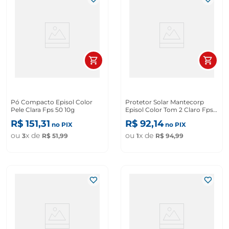
Pó Compacto Episol Color
Protetor Solar Mantecorp
Pele Clara Fps 50 10g
Episol Color Tom 2 Claro Fps
70 40ml
R$
151
,
31
R$
92
,
14
no PIX
no PIX
ou
x de
ou
x de
3
R$
51
,
99
1
R$
94
,
99