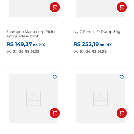
Shampoo Mantecorp Pielus
Ivy C Ferulic Fr Pump 30g
Antiqueda 400ml
R$
149
,
37
R$
252
,
19
no PIX
no PIX
ou
x de
ou
x de
3
R$
51
,
33
5
R$
51
,
99