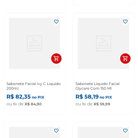
Sabonete Facial Ivy C Liquido
Sabonete Liquido Facial
200ml
Glycare Com 150 Ml
R$
82
,
35
R$
58
,
19
no PIX
no PIX
ou
x de
ou
x de
1
R$
84
,
90
1
R$
59
,
99