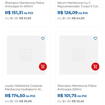
Shampoo Mantecorp Pielus
Sérum Mantecorp Ivy C
Anticaspa Di 400ml
Rejuvenescedor Corpo E Colo
Com Fps 20
R$
151
,
31
R$
126
,
09
no PIX
no PIX
ou
x de
ou
x de
3
R$
51
,
99
2
R$
64
,
99
Loção Hidratante Corporal
Shampoo Mantecorp Pielus
Mantecorp Hydraporin Al
Anticaspa 200ml
Peles Secas E Extrassecas
R$
174
,
50
R$
101
,
75
no PIX
no PIX
450g
ou
x de
ou
x de
3
R$
59
,
96
2
R$
52
,
45