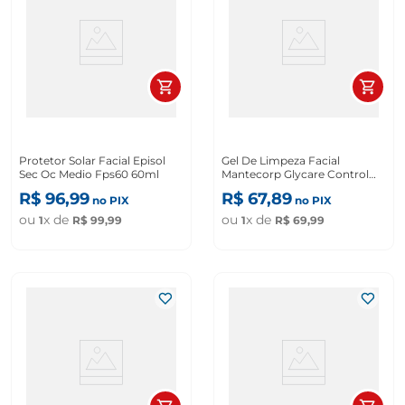
Protetor Solar Facial Episol
Gel De Limpeza Facial
Sec Oc Medio Fps60 60ml
Mantecorp Glycare Control
150g
R$
96
,
99
R$
67
,
89
no PIX
no PIX
ou
x de
ou
x de
1
R$
99
,
99
1
R$
69
,
99