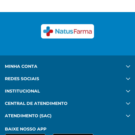
adipiscing mattis mi sit. Ut hac ipsum sed quis.
Congue felis aenean mauris sed platea diam. Porta
in vulputate habitant velit gravida commodo. Risus
commodo, imperdiet sit pharetra mattis leo amet.
Ver mais
MINHA CONTA
REDES SOCIAIS
INSTITUCIONAL
CENTRAL DE ATENDIMENTO
ATENDIMENTO (SAC)
BAIXE NOSSO APP