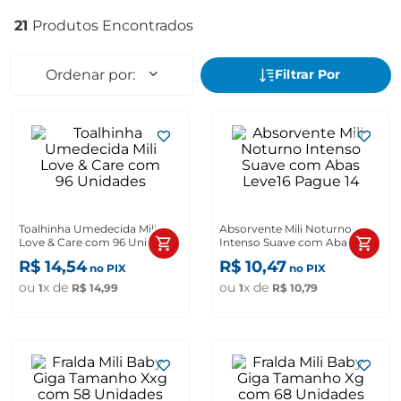
21
Toalhinha Umedecida Mili
Absorvente Mili Noturno
Love & Care com 96 Unidades
Intenso Suave com Abas
Leve16 Pague 14
R$
14
,
54
R$
10
,
47
no PIX
no PIX
ou
x de
ou
x de
1
R$
14
,
99
1
R$
10
,
79