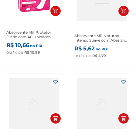
Absorvente Mili Protetor
Absorvente Mili Noturno
Diário com 40 Unidades
Intenso Suave com Abas 24
R$
10
,
66
Unidades
no PIX
R$
5
,
62
no PIX
ou
x de
1
R$
10
,
99
ou
x de
1
R$
5
,
79