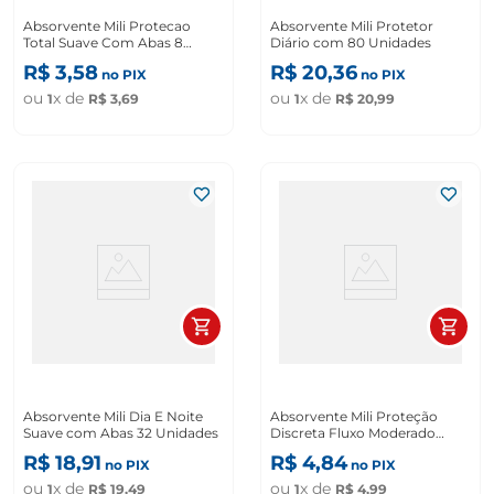
Absorvente Mili Protecao
Absorvente Mili Protetor
Total Suave Com Abas 8
Diário com 80 Unidades
Unidades
R$
3
,
58
R$
20
,
36
no PIX
no PIX
ou
x de
ou
x de
1
R$
3
,
69
1
R$
20
,
99
Absorvente Mili Dia E Noite
Absorvente Mili Proteção
Suave com Abas 32 Unidades
Discreta Fluxo Moderado
Absorvente Suave com Abas
R$
18
,
91
R$
4
,
84
no PIX
no PIX
24 Unidades
ou
x de
ou
x de
1
R$
19
,
49
1
R$
4
,
99