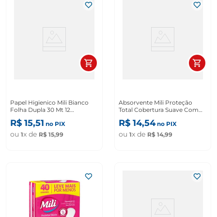
Papel Higienico Mili Bianco
Absorvente Mili Proteção
Folha Dupla 30 Mt 12
Total Cobertura Suave Com
Unidades
Abas 32 Unidades.
R$
15
,
51
R$
14
,
54
no PIX
no PIX
ou
x de
ou
x de
1
R$
15
,
99
1
R$
14
,
99