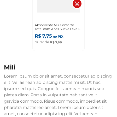
Absorvente Mili Conforto
Total com Abas Suave Leve 16
Pague 14
R$
7
,
75
no PIX
ou
x de
1
R$
7
,
99
mili
Lorem ipsum dolor sit amet, consectetur adipiscing
elit. Vel aenean adipiscing mattis mi sit. Ut hac
ipsum sed quis. Congue felis aenean mauris sed
platea diam. Porta in vulputate habitant velit
gravida commodo. Risus commodo, imperdiet sit
pharetra mattis leo amet. Lorem ipsum dolor sit
amet, consectetur adipiscing elit. Vel aenean