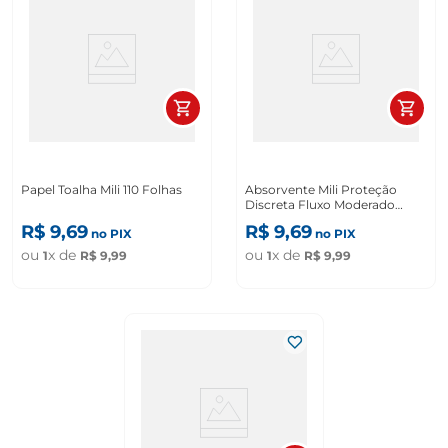
Papel Toalha Mili 110 Folhas
Absorvente Mili Proteção
Discreta Fluxo Moderado
Suave com Abas 16 Unidades
R$
9
,
69
R$
9
,
69
no PIX
no PIX
ou
x de
ou
x de
1
R$
9
,
99
1
R$
9
,
99