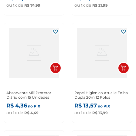
ou
x de
ou
x de
1
R$
74
,
99
1
R$
21
,
99
Absorvente Mili Protetor
Papel Higienico Atualle Folha
Diário com 15 Unidades
Dupla 20m 12 Rolos
R$
4
,
36
R$
13
,
57
no PIX
no PIX
ou
x de
ou
x de
1
R$
4
,
49
1
R$
13
,
99