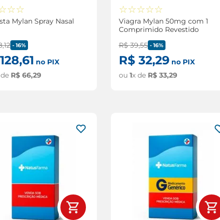
☆
☆
☆
☆
☆
☆
☆
☆
ta Mylan Spray Nasal
Viagra Mylan 50mg com 1
Comprimido Revestido
8
,
12
R$
39
,
55
-
16%
-
16%
128
,
61
R$
32
,
29
no PIX
no PIX
 de
R$
66
,
29
ou
1
x de
R$
33
,
29