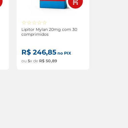
☆
☆
☆
☆
☆
Lipitor Mylan 20mg com 30
comprimidos
R$
246
,
85
no PIX
ou
5
x de
R$
50
,
89