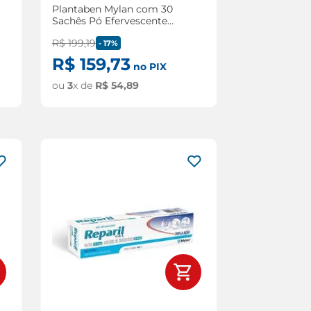
Plantaben Mylan com 30
Sachês Pó Efervescente
3,5g/5g
R$
199
,
19
-
17%
R$
159
,
73
no PIX
ou
3
x de
R$
54
,
89