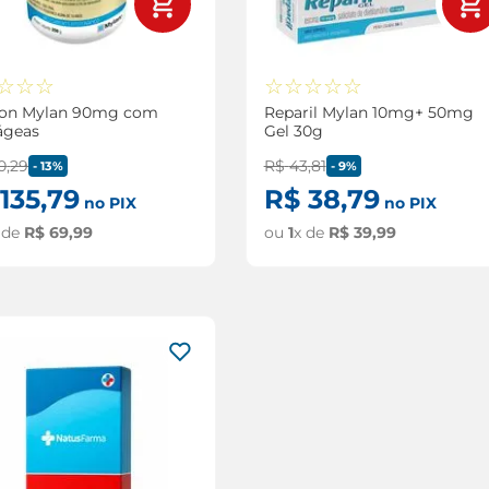
☆
☆
☆
☆
☆
☆
☆
☆
lon Mylan 90mg com
Reparil Mylan 10mg+ 50mg
ágeas
Gel 30g
0
,
29
R$
43
,
81
-
13%
-
9%
135
,
79
R$
38
,
79
no PIX
no PIX
 de
R$
69
,
99
ou
1
x de
R$
39
,
99