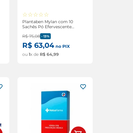
☆
☆
☆
☆
☆
Plantaben Mylan com 10
Sachês Pó Efervescente
3,5g/5g
R$
75
,
08
-
13%
R$
63
,
04
no PIX
ou
1
x de
R$
64
,
99