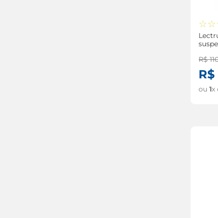
☆
☆
Lect
suspe
R$
11
R$
ou
1
x