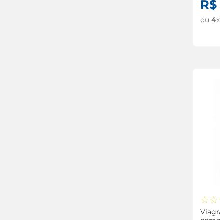
R$
fígado
ou
4
asma
☆
☆
Viag
comp