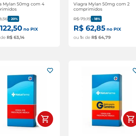
ra Mylan 50mg com 4
Viagra Mylan 50mg com 2
rimidos
comprimidos
8
,
36
R$
79
,
19
-
20%
-
18%
122
,
50
R$
62
,
85
no PIX
no PIX
 de
R$
63
,
14
ou
1
x de
R$
64
,
79