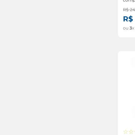
R$
24
R$
ou
3
x
☆
☆