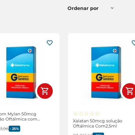
☆
☆
☆
☆
☆
com Mylan 50mcg
ão Oftálmica com
Xalatan 50mcg solução
Oftálmica Com2,5ml
93
,
96
-
25%