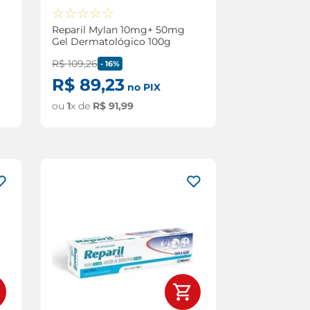
☆
☆
☆
☆
☆
Reparil Mylan 10mg+ 50mg
Gel Dermatológico 100g
R$
109
,
26
-
16%
R$
89
,
23
no PIX
ou
1
x de
R$
91
,
99