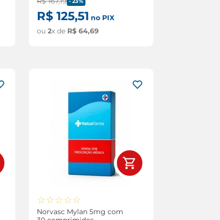
R$
167
,
19
-
23%
R$
125
,
51
no PIX
ou
2
x de
R$
64
,
69
☆
☆
☆
☆
☆
Norvasc Mylan 5mg com
30 comprimidos