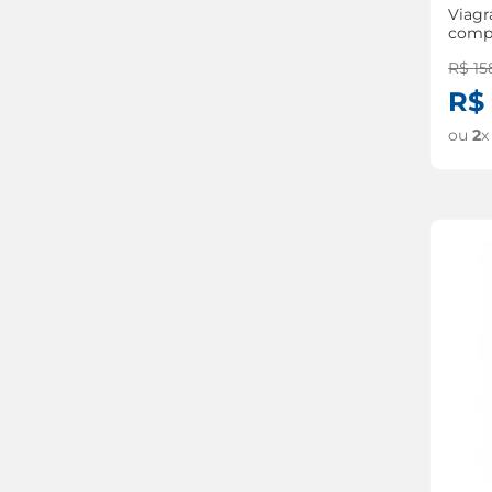
Viag
comp
R$
15
R$
ou
2
x