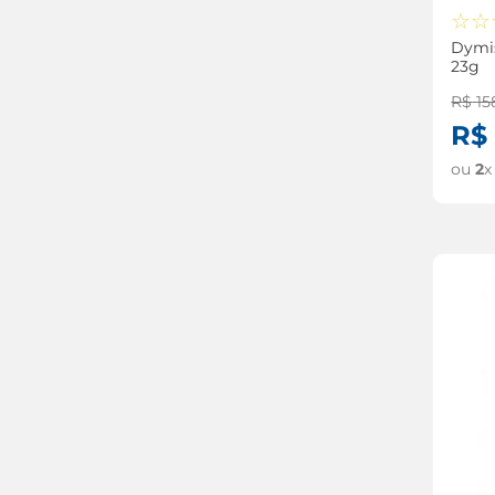
☆
☆
Dymis
23g
R$
15
R$
ou
2
x