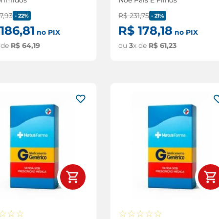
7
,
93
R$
231
,
75
-
22%
-
21%
186
,
81
R$
178
,
18
no PIX
no PIX
 de
R$
64
,
19
ou
3
x de
R$
61
,
23
☆
☆
☆
☆
☆
☆
☆
☆