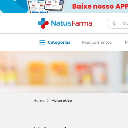
O que vo
Medicamentos
M
mylan etico