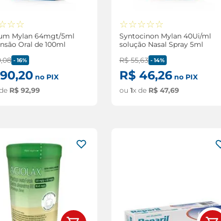
☆
☆
☆
☆
☆
☆
☆
☆
rum Mylan 64mgt/5ml
Syntocinon Mylan 40Ui/ml
nsão Oral de 100ml
solução Nasal Spray 5ml
0
,
08
R$
55
,
63
-
16%
-
14%
90
,
20
R$
46
,
26
no PIX
no PIX
 de
R$
92
,
99
ou
1
x de
R$
47
,
69