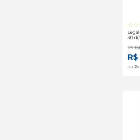
☆
☆
Lega
30 dr
R$
16
R$
ou
2
x