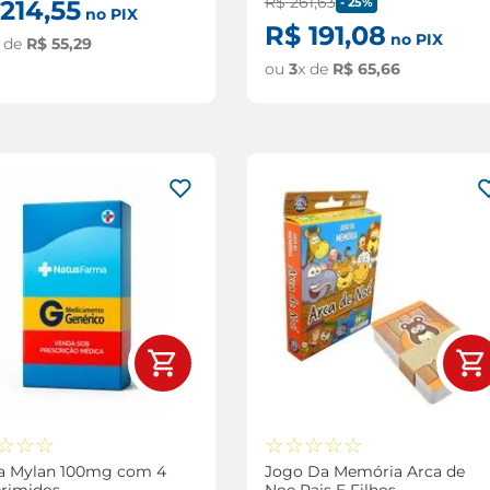
R$
261
,
63
-
25%
214
,
55
no PIX
R$
191
,
08
no PIX
x de
R$
55
,
29
ou
3
x de
R$
65
,
66
☆
☆
☆
☆
☆
☆
☆
☆
ra Mylan 100mg com 4
Jogo Da Memória Arca de
rimidos
Noe Pais E Filhos