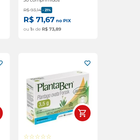
R$
93
,
14
-
21%
R$
71
,
67
no PIX
ou
1
x de
R$
73
,
89
☆
☆
☆
☆
☆