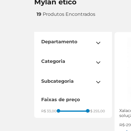
mylan etico
19
departamento
medicamentos
mundo infantil
categoria
aparelho respiratório
brinquedos
subcategoria
circulação
colesterol
disfunção erétil
faixas de preço
prisão de ventre
hormônios
hemorróida
ólhos
Xala
R$ 33,00
R$ 255,00
glaucoma
soluç
oncológicos
2,5ml
secreção do leite
sistema digestivo
R$
2
pressão