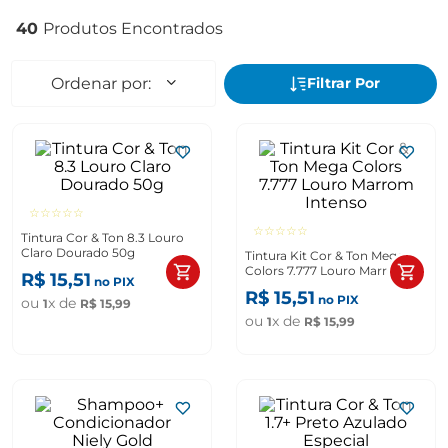
40
☆
☆
☆
☆
☆
☆
☆
☆
☆
☆
Tintura Cor & Ton 8.3 Louro
Claro Dourado 50g
Tintura Kit Cor & Ton Mega
Colors 7.777 Louro Marrom
R$
15
,
51
no PIX
Intenso
R$
15
,
51
no PIX
ou
x de
1
R$
15
,
99
ou
x de
1
R$
15
,
99