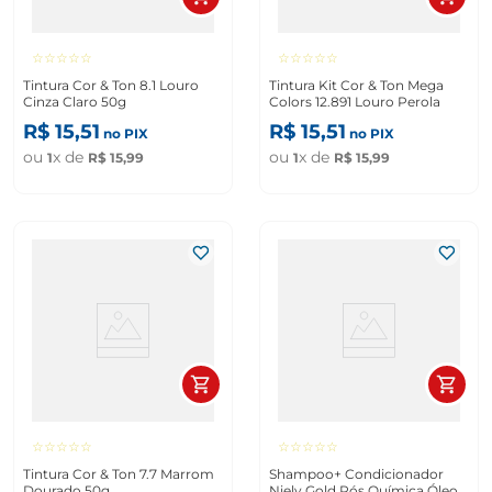
☆
☆
☆
☆
☆
☆
☆
☆
☆
☆
Tintura Cor & Ton 8.1 Louro
Tintura Kit Cor & Ton Mega
Cinza Claro 50g
Colors 12.891 Louro Perola
R$
15
,
51
R$
15
,
51
no PIX
no PIX
ou
x de
ou
x de
1
R$
15
,
99
1
R$
15
,
99
☆
☆
☆
☆
☆
☆
☆
☆
☆
☆
Tintura Cor & Ton 7.7 Marrom
Shampoo+ Condicionador
Dourado 50g
Niely Gold Pós Química Óleo