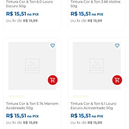
Tintura Cor & Ton 6.0 Louro
Tintura Cor & Ton 3.66 Violine
Escuro 50g
50g
R$
15
,
51
R$
15
,
51
no PIX
no PIX
ou
x de
ou
x de
1
R$
15
,
99
1
R$
15
,
99
☆
☆
☆
☆
☆
☆
☆
☆
☆
☆
Tintura Cor & Ton 5.74 Marrom
Tintura Cor & Ton 6.1 Louro
Acobreado 50g
Escuro Acinzentado 50g
R$
15
,
51
R$
15
,
51
no PIX
no PIX
ou
x de
ou
x de
1
R$
15
,
99
1
R$
15
,
99