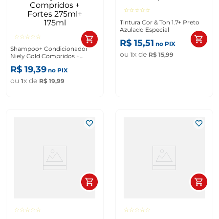
☆
☆
☆
☆
☆
Tintura Cor & Ton 1.7+ Preto
Azulado Especial
☆
☆
☆
☆
☆
R$
15
,
51
no PIX
Shampoo+ Condicionador
ou
x de
1
R$
15
,
99
Niely Gold Compridos +
Fortes 275ml+ 175ml
R$
19
,
39
no PIX
ou
x de
1
R$
19
,
99
☆
☆
☆
☆
☆
☆
☆
☆
☆
☆