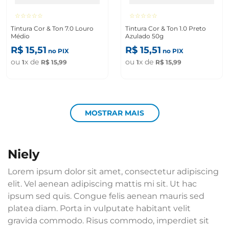
☆
☆
☆
☆
☆
☆
☆
☆
☆
☆
Tintura Cor & Ton 7.0 Louro
Tintura Cor & Ton 1.0 Preto
Médio
Azulado 50g
R$
15
,
51
R$
15
,
51
no PIX
no PIX
ou
x de
ou
x de
1
R$
15
,
99
1
R$
15
,
99
MOSTRAR MAIS
niely
Lorem ipsum dolor sit amet, consectetur adipiscing
elit. Vel aenean adipiscing mattis mi sit. Ut hac
ipsum sed quis. Congue felis aenean mauris sed
platea diam. Porta in vulputate habitant velit
gravida commodo. Risus commodo, imperdiet sit