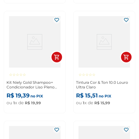
☆
☆
☆
☆
☆
☆
☆
☆
☆
☆
Kit Niely Gold Shampoo+
Tintura Cor & Ton 10.0 Louro
Condicionador Liso Pleno
Ultra Claro
275ml+ 175ml
R$
19
,
39
R$
15
,
51
no PIX
no PIX
ou
x de
ou
x de
1
R$
19
,
99
1
R$
15
,
99