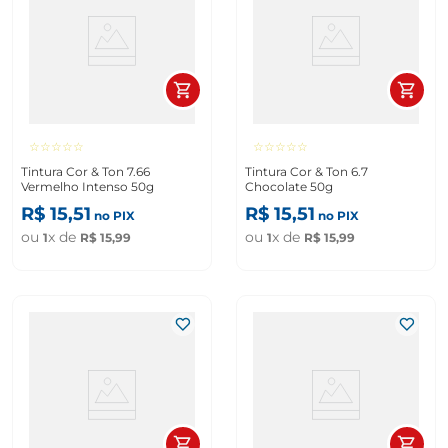
☆
☆
☆
☆
☆
☆
☆
☆
☆
☆
Tintura Cor & Ton 7.66
Tintura Cor & Ton 6.7
Vermelho Intenso 50g
Chocolate 50g
R$
15
,
51
R$
15
,
51
no PIX
no PIX
ou
x de
ou
x de
1
R$
15
,
99
1
R$
15
,
99