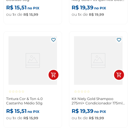
de Argan 275ml+ 175ml
R$
15
,
51
R$
19
,
39
no PIX
no PIX
ou
x de
ou
x de
1
R$
15
,
99
1
R$
19
,
99
☆
☆
☆
☆
☆
☆
☆
☆
☆
☆
Tintura Cor & Ton 4.0
Kit Niely Gold Shampoo
Castanho Médio 50g
275ml+ Condicionador 175ml
Max Queratina-V
R$
15
,
51
R$
19
,
39
no PIX
no PIX
ou
x de
ou
x de
1
R$
15
,
99
1
R$
19
,
99