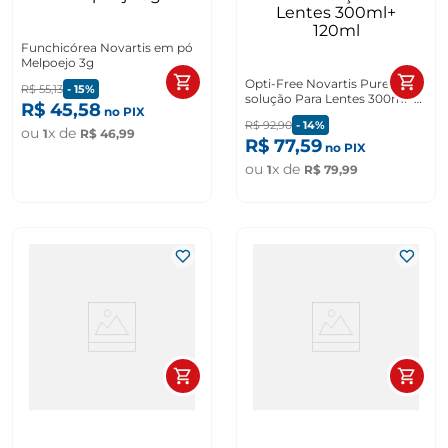
Funchicórea Novartis em pó
Melpoejo 3g
Opti-Free Novartis Pure Moist
R$
55
,
13
-
15%
solução Para Lentes 300ml+
R$
45
,
58
no PIX
120ml
R$
92
,
90
-
14%
ou
x de
1
R$
46
,
99
R$
77
,
59
no PIX
ou
x de
1
R$
79
,
99