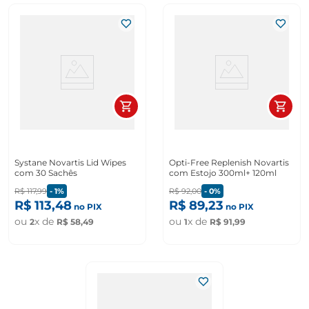
Systane Novartis Lid Wipes
Opti-Free Replenish Novartis
com 30 Sachês
com Estojo 300ml+ 120ml
R$
117
,
99
-
1%
R$
92
,
00
-
0%
R$
113
,
48
R$
89
,
23
no PIX
no PIX
ou
x de
ou
x de
2
R$
58
,
49
1
R$
91
,
99