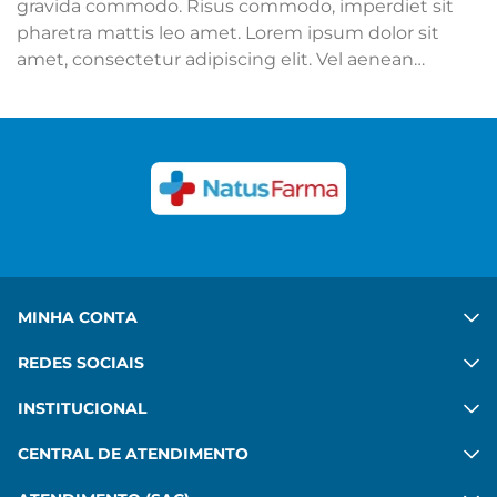
gravida commodo. Risus commodo, imperdiet sit
pharetra mattis leo amet. Lorem ipsum dolor sit
amet, consectetur adipiscing elit. Vel aenean
adipiscing mattis mi sit. Ut hac ipsum sed quis.
Congue felis aenean mauris sed platea diam. Porta
in vulputate habitant velit gravida commodo. Risus
commodo, imperdiet sit pharetra mattis leo amet.
Ver mais
MINHA CONTA
REDES SOCIAIS
INSTITUCIONAL
CENTRAL DE ATENDIMENTO