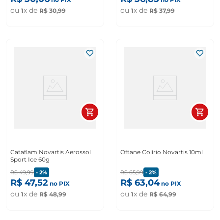
ou
x de
ou
x de
1
R$
30
,
99
1
R$
37
,
99
Cataflam Novartis Aerossol
Oftane Colírio Novartis 10ml
Sport Ice 60g
R$
49
,
99
-
2%
R$
65
,
99
-
2%
R$
47
,
52
R$
63
,
04
no PIX
no PIX
ou
x de
ou
x de
1
R$
48
,
99
1
R$
64
,
99