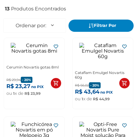
13
Cerumin Novartis gotas 8ml
Cataflam Emulgel Novartis
60g
R$
29
,
94
-
20%
R$
23
,
27
R$
56
,
02
-
20%
no PIX
R$
43
,
64
no PIX
ou
x de
1
R$
23
,
99
ou
x de
1
R$
44
,
99