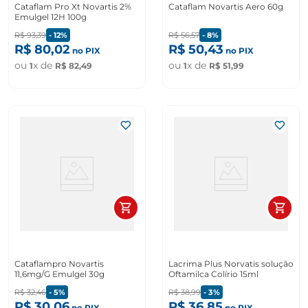
Cataflam Pro Xt Novartis 2%
Cataflam Novartis Aero 60g
Emulgel 12H 100g
R$
93
,
39
-
12%
R$
56
,
57
-
8%
R$
80
,
02
R$
50
,
43
no PIX
no PIX
ou
x de
ou
x de
1
R$
82
,
49
1
R$
51
,
99
Cataflampro Novartis
Lacrima Plus Norvatis solução
11,6mg/G Emulgel 30g
Oftamilca Colírio 15ml
R$
32
,
46
-
5%
R$
38
,
99
-
3%
R$
30
,
06
R$
36
,
85
no PIX
no PIX