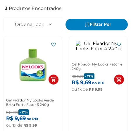
3
Gel Fixador Ny Looks Fator 4
240g
R$
11
,
99
-
17%
R$
9
,
69
no PIX
ou
x de
1
R$
9
,
99
Gel Fixador Ny Looks Verde
Extra Forte Fator 3 240g
R$
11
,
99
-
17%
R$
9
,
69
no PIX
ou
x de
1
R$
9
,
99