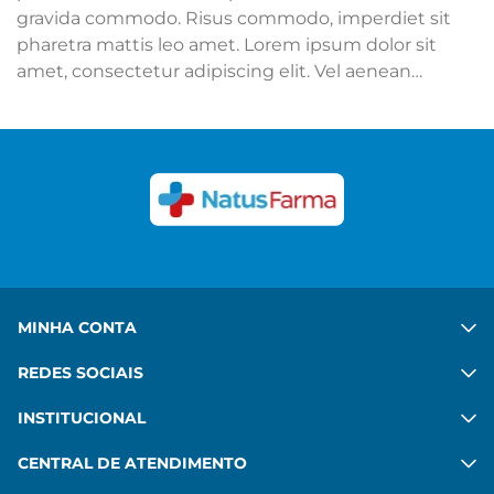
gravida commodo. Risus commodo, imperdiet sit
pharetra mattis leo amet. Lorem ipsum dolor sit
amet, consectetur adipiscing elit. Vel aenean
adipiscing mattis mi sit. Ut hac ipsum sed quis.
Congue felis aenean mauris sed platea diam. Porta
in vulputate habitant velit gravida commodo. Risus
commodo, imperdiet sit pharetra mattis leo amet.
Ver mais
MINHA CONTA
REDES SOCIAIS
INSTITUCIONAL
CENTRAL DE ATENDIMENTO