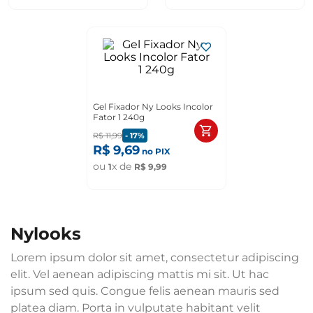
Gel Fixador Ny Looks Incolor
Fator 1 240g
R$
11
,
99
-
17%
R$
9
,
69
no PIX
ou
x de
1
R$
9
,
99
nylooks
Lorem ipsum dolor sit amet, consectetur adipiscing
elit. Vel aenean adipiscing mattis mi sit. Ut hac
ipsum sed quis. Congue felis aenean mauris sed
platea diam. Porta in vulputate habitant velit