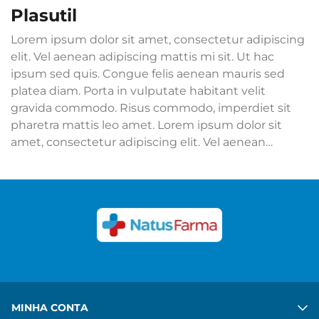
plasutil
Lorem ipsum dolor sit amet, consectetur adipiscing
elit. Vel aenean adipiscing mattis mi sit. Ut hac
ipsum sed quis. Congue felis aenean mauris sed
platea diam. Porta in vulputate habitant velit
gravida commodo. Risus commodo, imperdiet sit
pharetra mattis leo amet. Lorem ipsum dolor sit
amet, consectetur adipiscing elit. Vel aenean
adipiscing mattis mi sit. Ut hac ipsum sed quis.
Congue felis aenean mauris sed platea diam. Porta
in vulputate habitant velit gravida commodo. Risus
commodo, imperdiet sit pharetra mattis leo amet.
Ver mais
MINHA CONTA