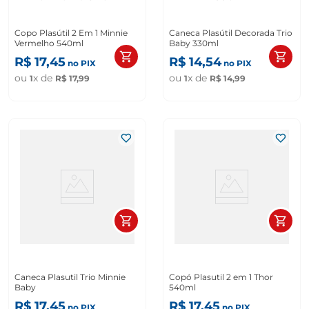
Copo Plasútil 2 Em 1 Minnie
Caneca Plasútil Decorada Trio
Vermelho 540ml
Baby 330ml
R$
17
,
45
R$
14
,
54
no PIX
no PIX
ou
x de
ou
x de
1
R$
17
,
99
1
R$
14
,
99
Caneca Plasutil Trio Minnie
Copó Plasutil 2 em 1 Thor
Baby
540ml
R$
17
,
45
R$
17
,
45
no PIX
no PIX