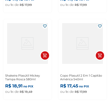
ou
x de
ou
x de
1
R$
17
,
99
1
R$
17
,
99
Shakeira Plasútil Mickey
Copo Plasutil 2 Em 1 Capitão
Tampa Rosca 580ml
América 540ml
R$
18
,
91
R$
17
,
45
no PIX
no PIX
ou
x de
ou
x de
1
R$
19
,
49
1
R$
17
,
99