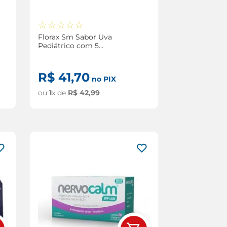
☆
☆
☆
☆
☆
Florax Sm Sabor Uva
Pediátrico com 5
Flaconetes de 5ml
R$
41
,
70
no PIX
ou
1
x de
R$
42
,
99