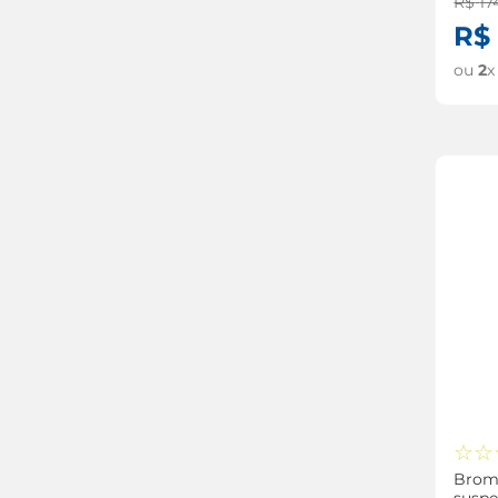
R$
17
menstruação
R$
menopausa
ou
2
x
lactase
☆
☆
Brom
suspe