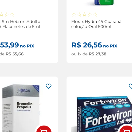
☆
☆
☆
☆
☆
☆
☆
☆
x Sm Hebron Adulto
Florax Hydra 45 Guaraná
 Flaconetes de 5ml
solução Oral 500ml
53
,
99
R$
26
,
56
no PIX
no PIX
 de
R$
55
,
66
ou
1
x de
R$
27
,
38