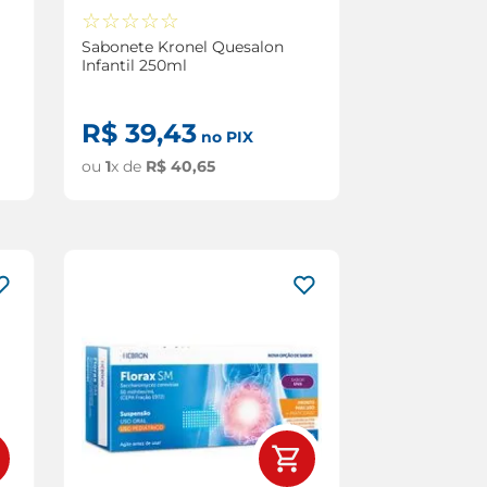
☆
☆
☆
☆
☆
Sabonete Kronel Quesalon
Infantil 250ml
R$
39
,
43
no PIX
ou
1
x de
R$
40
,
65