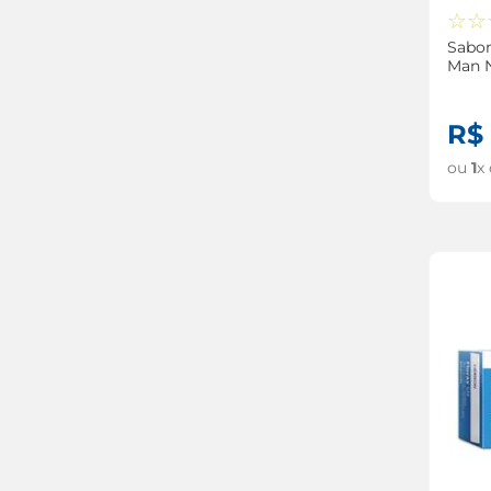
☆
☆
Sabon
Man 
R$
ou
1
x