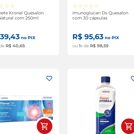
☆
☆
☆
☆
☆
☆
☆
☆
ete Kronel Quesalon
Imunoglucan Ds Quesalon
Natural com 250ml
com 30 cápsulas
39
,
43
R$
95
,
63
no PIX
no PIX
 de
R$
40
,
65
ou
1
x de
R$
98
,
59