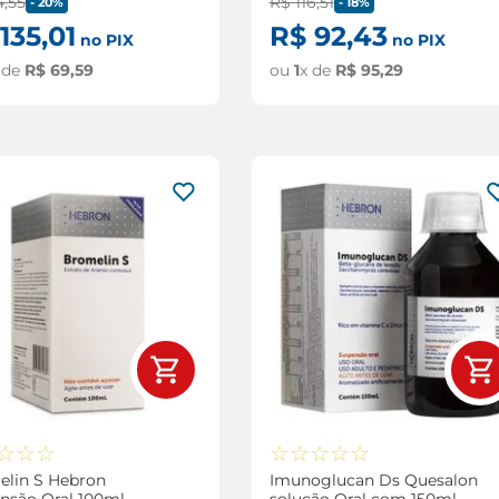
4
,
55
R$
116
,
51
-
20%
-
18%
135
,
01
R$
92
,
43
no PIX
no PIX
 de
R$
69
,
59
ou
1
x de
R$
95
,
29
☆
☆
☆
☆
☆
☆
☆
☆
elin S Hebron
Imunoglucan Ds Quesalon
nsão Oral 100ml
solução Oral com 150ml