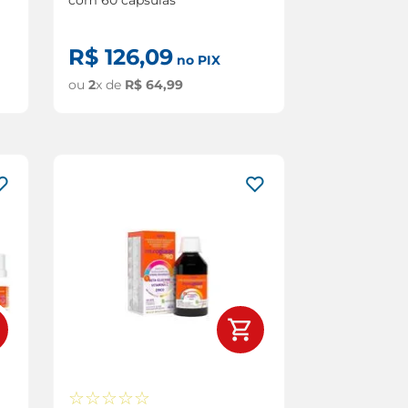
R$
126
,
09
no PIX
ou
2
x de
R$
64
,
99
☆
☆
☆
☆
☆