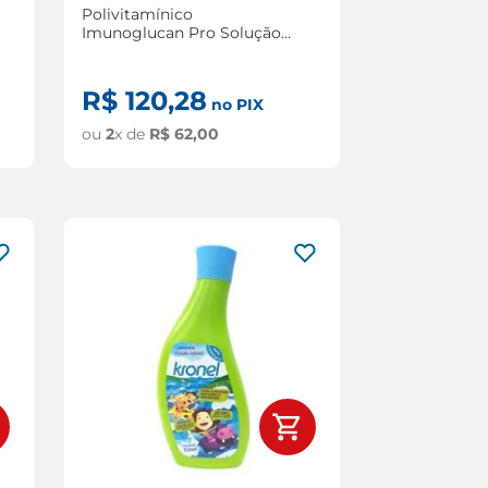
Polivitamínico
Imunoglucan Pro Solução
Oral 150ml
R$
120
,
28
no PIX
ou
2
x de
R$
62
,
00