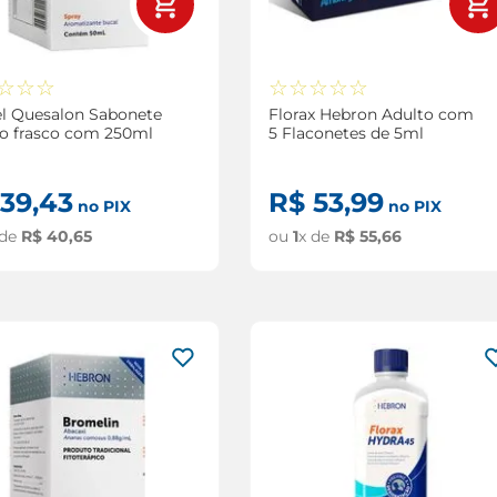
☆
☆
☆
☆
☆
☆
☆
☆
l Quesalon Sabonete
Florax Hebron Adulto com
do frasco com 250ml
5 Flaconetes de 5ml
39
,
43
R$
53
,
99
no PIX
no PIX
 de
R$
40
,
65
ou
1
x de
R$
55
,
66