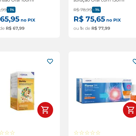
8
,
99
R$
78
,
99
-
1%
-
1%
65
,
95
R$
75
,
65
no PIX
no PIX
 de
R$
67
,
99
ou
1
x de
R$
77
,
99
☆
☆
☆
☆
☆
☆
☆
☆