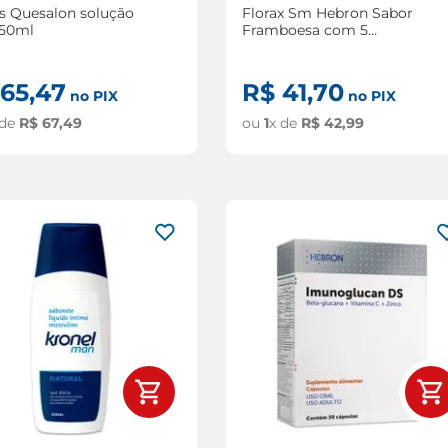
is Quesalon solução
Florax Sm Hebron Sabor
150ml
Framboesa com 5
Flaconetes de 5ml
65
,
47
R$
41
,
70
no PIX
no PIX
 de
R$
67
,
49
ou
1
x de
R$
42
,
99