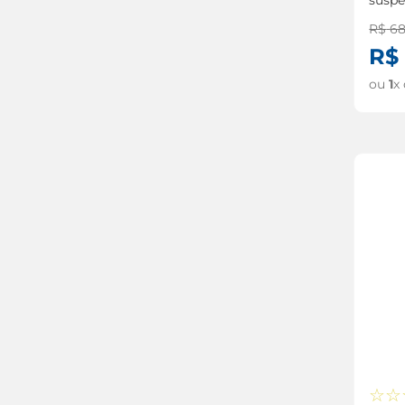
R$
6
R$
ou
1
x
☆
☆