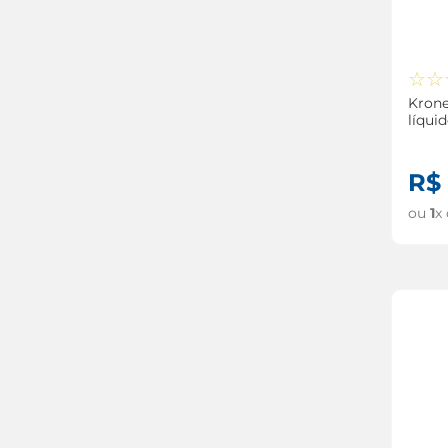
☆
☆
Krone
líqui
R$
ou
1
x