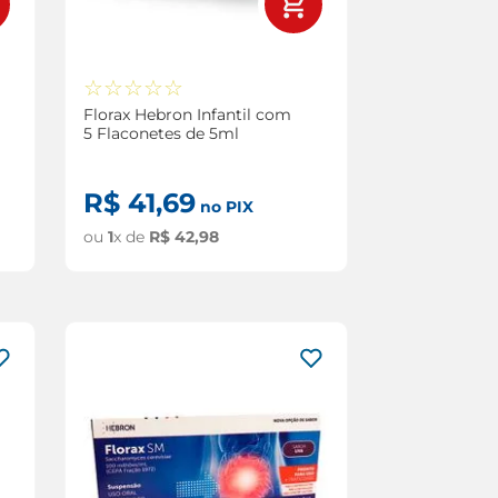
☆
☆
☆
☆
☆
Florax Hebron Infantil com
5 Flaconetes de 5ml
R$
41
,
69
no PIX
ou
1
x de
R$
42
,
98