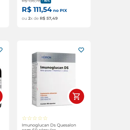
R$
136
,
78
-
16%
R$
111
,
54
no PIX
ou
2
x de
R$
57
,
49
☆
☆
☆
☆
☆
Imunoglucan Ds Quesalon
com 60 cápsulas