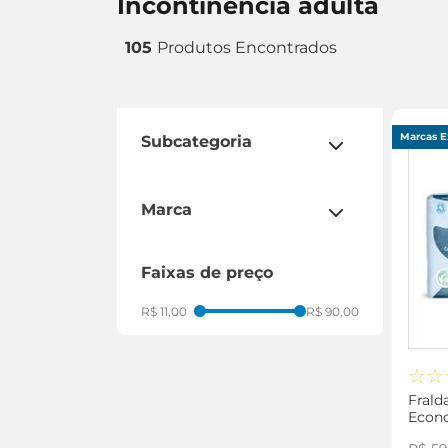
incontinência adulta
105
Marcas E
subcategoria
fralda geriátrica
absorventes
marca
ccm exclusivo natus
faixas de preço
cmpc melhoramentos
dry lock exclusivo natus
R$ 11,00
R$ 90,00
dryman
eurofral
☆
☆
hipopo
Frald
kimberly fraldas
Econ
kimberly hpc