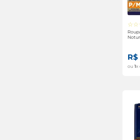
☆
☆
Roupa
Notu
7 Uni
R$
ou
1
x