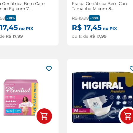
a Geriátrica Bem Care
Fralda Geriátrica Bem Care
nho Eg com 7
Tamanho M com 8
ades
Unidades
,
99
R$
19
,
99
-
10%
-
10%
17
,
45
R$
17
,
45
no PIX
no PIX
 de
R$
17
,
99
ou
1
x de
R$
17
,
99