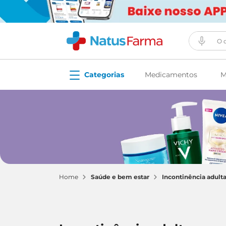
O que vo
Medicamentos
M
saúde e bem estar
incontinência adult