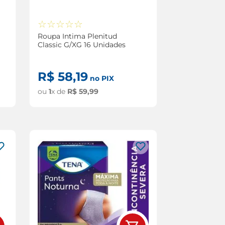
☆
☆
☆
☆
☆
Roupa Intima Plenitud
Classic G/XG 16 Unidades
R$
58
,
19
no PIX
ou
1
x de
R$
59
,
99