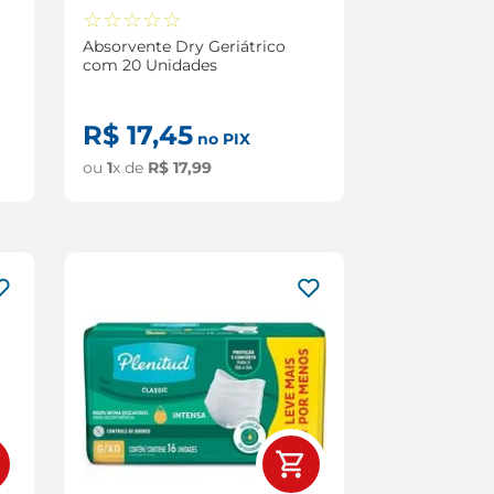
☆
☆
☆
☆
☆
Absorvente Dry Geriátrico
com 20 Unidades
R$
17
,
45
no PIX
ou
1
x de
R$
17
,
99