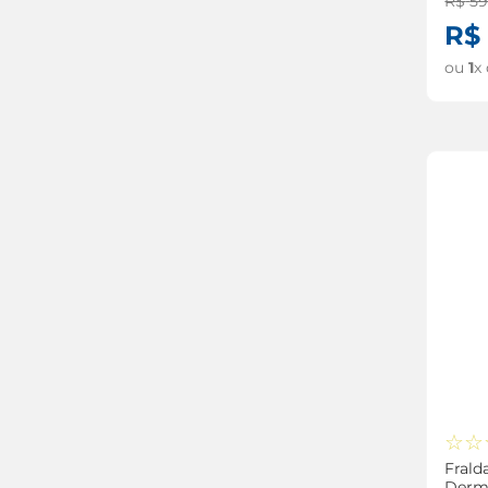
R$
5
mardam
R$
ontex
ou
1
x
☆
☆
Frald
Derm