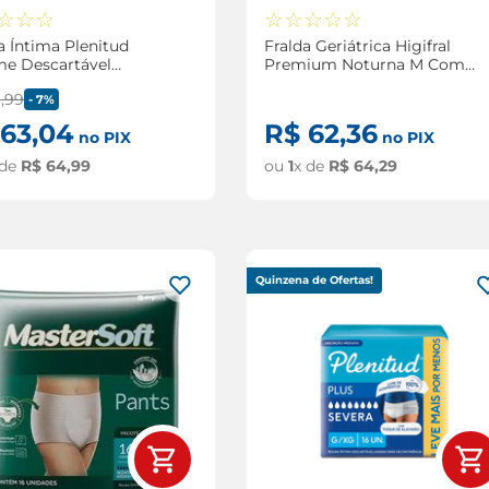
☆
☆
☆
☆
☆
☆
☆
☆
 Íntima Plenitud
Fralda Geriátrica Higifral
e Descartável
Premium Noturna M Com
nho G/Xg com 16
18 Unidades
9
,
99
ades
-
7%
63
,
04
R$
62
,
36
no PIX
no PIX
 de
R$
64
,
99
ou
1
x de
R$
64
,
29
Quinzena de Ofertas!