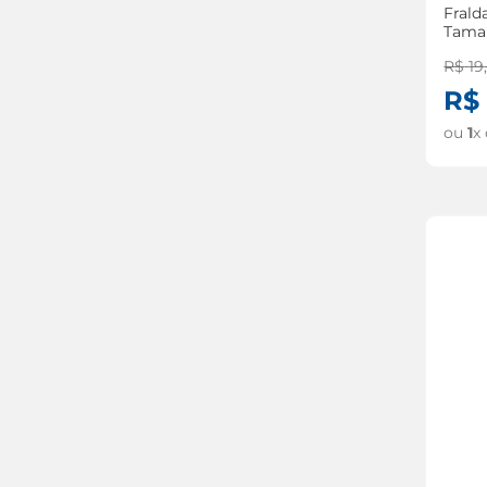
Frald
Tama
Unid
R$
19
R$
ou
1
x