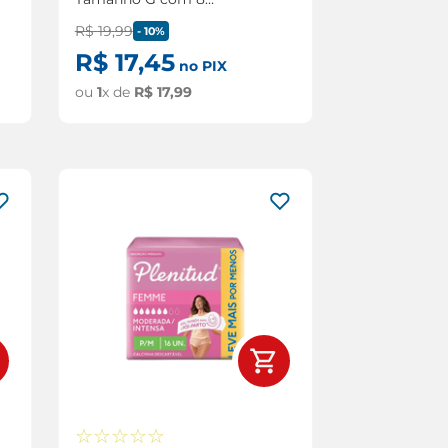
Unidades
R$
19
,
99
-
10%
R$
17
,
45
no PIX
ou
1
x de
R$
17
,
99
☆
☆
☆
☆
☆