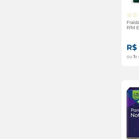
☆
☆
Frald
P/M 
R$
ou
1
x