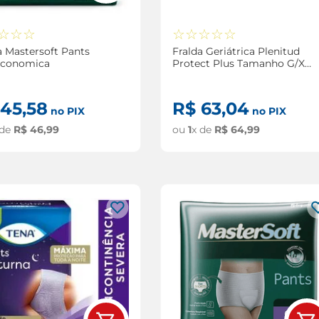
☆
☆
☆
☆
☆
☆
☆
☆
a Mastersoft Pants
Fralda Geriátrica Plenitud
Economica
Protect Plus Tamanho G/Xg
com 16 Unidades
45
,
58
R$
63
,
04
no PIX
no PIX
 de
R$
46
,
99
ou
1
x de
R$
64
,
99