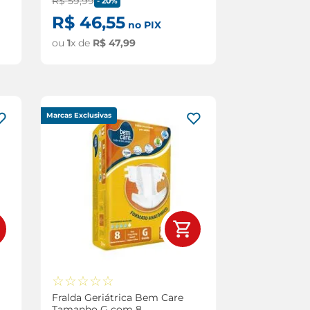
R$
59
,
99
-
20%
R$
46
,
55
no PIX
ou
1
x de
R$
47
,
99
Marcas Exclusivas
☆
☆
☆
☆
☆
Fralda Geriátrica Bem Care
Tamanho G com 8