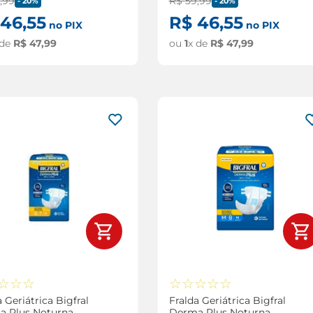
9
,
99
R$
59
,
99
-
20%
-
20%
46
,
55
R$
46
,
55
no PIX
no PIX
 de
R$
47
,
99
ou
1
x de
R$
47
,
99
☆
☆
☆
☆
☆
☆
☆
☆
a Geriátrica Bigfral
Fralda Geriátrica Bigfral
a Plus Noturna
Derma Plus Noturna