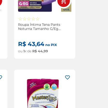
☆
☆
☆
☆
☆
Roupa Íntima Tena Pants
Noturna Tamanho G/Eg
com 7 Unidades
R$
43
,
64
no PIX
ou
1
x de
R$
44
,
99