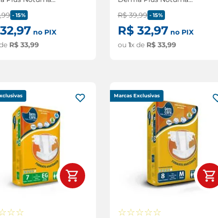
nho G com 7
Tamanho M com 8
9
,
99
R$
39
,
99
ades
Unidades
-
15%
-
15%
32
,
97
R$
32
,
97
no PIX
no PIX
 de
R$
33
,
99
ou
1
x de
R$
33
,
99
xclusivas
Marcas Exclusivas
☆
☆
☆
☆
☆
☆
☆
☆