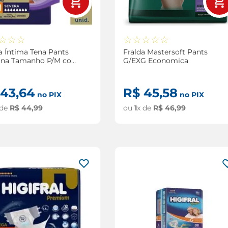
☆
☆
☆
☆
☆
☆
☆
☆
 Íntima Tena Pants
Fralda Mastersoft Pants
rna Tamanho P/M com
G/EXG Economica
dades
43
,
64
R$
45
,
58
no PIX
no PIX
 de
R$
44
,
99
ou
1
x de
R$
46
,
99