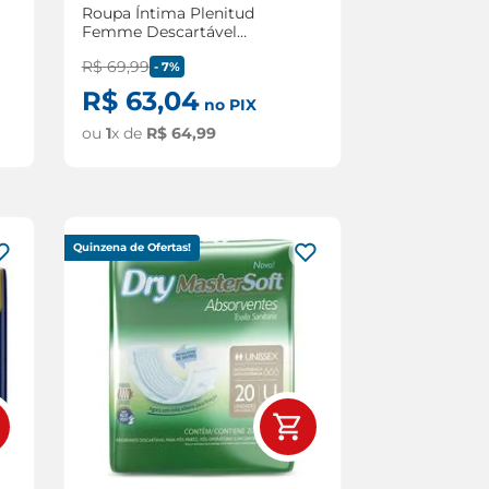
Roupa Íntima Plenitud
Femme Descartável
Tamanho P/M com 16
R$
69
,
99
Unidades
-
7%
R$
63
,
04
no PIX
ou
1
x de
R$
64
,
99
Quinzena de Ofertas!