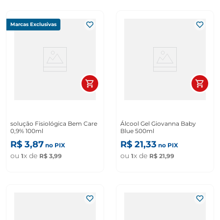
Marcas Exclusivas
solução Fisiológica Bem Care
Álcool Gel Giovanna Baby
0,9% 100ml
Blue 500ml
R$
3
,
87
R$
21
,
33
no PIX
no PIX
ou
x de
ou
x de
1
R$
3
,
99
1
R$
21
,
99