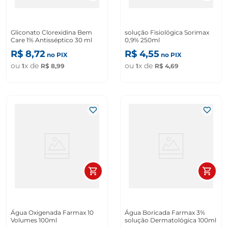
Gliconato Clorexidina Bem
solução Fisiológica Sorimax
Care 1% Antisséptico 30 ml
0,9% 250ml
R$
8
,
72
R$
4
,
55
no PIX
no PIX
ou
x de
ou
x de
1
R$
8
,
99
1
R$
4
,
69
Água Oxigenada Farmax 10
Água Boricada Farmax 3%
Volumes 100ml
solução Dermatológica 100ml