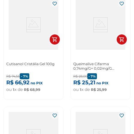
Cutisanol Cristália Gel 100g
Queimalive Cifarma
0,74mg/G+ 0,02mg/G
pomada 30g
R$
74
,
56
-
7%
R$
28
,
00
-
7%
R$
66
,
92
R$
25
,
21
no PIX
no PIX
ou
x de
ou
x de
1
R$
68
,
99
1
R$
25
,
99