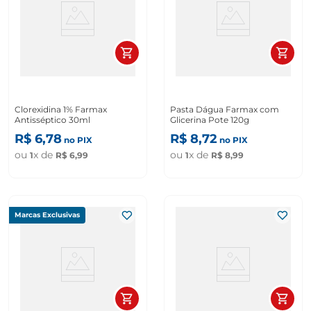
Clorexidina 1% Farmax
Pasta Dágua Farmax com
Antisséptico 30ml
Glicerina Pote 120g
R$
6
,
78
R$
8
,
72
no PIX
no PIX
ou
x de
ou
x de
1
R$
6
,
99
1
R$
8
,
99
Marcas Exclusivas