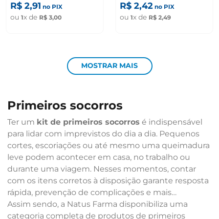
R$
2
,
91
R$
2
,
42
no PIX
no PIX
ou
x de
ou
x de
1
R$
3
,
00
1
R$
2
,
49
MOSTRAR MAIS
primeiros socorros
Ter um
kit de primeiros socorros
é indispensável
para lidar com imprevistos do dia a dia. Pequenos
cortes, escoriações ou até mesmo uma queimadura
leve podem acontecer em casa, no trabalho ou
durante uma viagem. Nesses momentos, contar
com os itens corretos à disposição garante resposta
rápida, prevenção de complicações e mais
tranquilidade para toda a família.
Assim sendo, a Natus Farma disponibiliza uma
categoria completa de produtos de primeiros