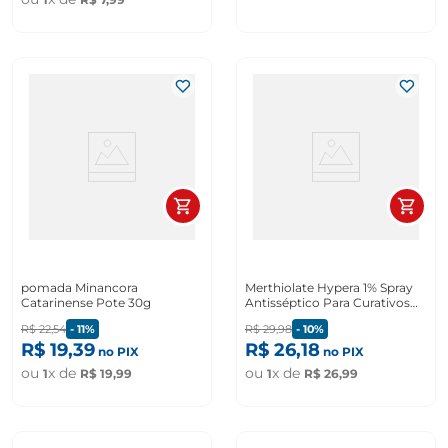
pomada Minancora
Merthiolate Hypera 1% Spray
Catarinense Pote 30g
Antisséptico Para Curativos
solução Aquosa 30ml
R$
22
,
54
-
11%
R$
29
,
98
-
10%
R$
19
,
39
R$
26
,
18
no PIX
no PIX
ou
x de
ou
x de
1
R$
19
,
99
1
R$
26
,
99