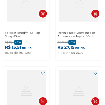
Ferisept 10mg/ml Sol Top
Merthiolate Hypera Incolor
Spray 45ml
Antisséptico Tópico 30ml
R$
17
,
14
-
7%
R$
29
,
98
-
7%
R$
15
,
51
R$
27
,
15
no PIX
no PIX
ou
x de
ou
x de
1
R$
15
,
99
1
R$
27
,
99