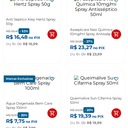
Anti Septico Kley Hertz Spray
50g
Asseptcare Neo Química
R$
35
,
47
-
52%
10mg/ml Spray Antisséptico
R$
16
,
48
no PIX
50ml
R$
32
,
89
-
27%
ou
x de
1
R$
16
,
99
R$
23
,
27
no PIX
ou
x de
1
R$
23
,
99
Marcas Exclusivas
Queimalive Sun Cifarma Spray
50ml
Água Oxigenada Bem Care
Spray 100ml
R$
24
,
90
-
20%
R$
19
,
39
R$
9
,
99
-
20%
no PIX
R$
7
,
75
no PIX
ou
x de
1
R$
19
,
99
ou
x de
1
R$
7
,
99