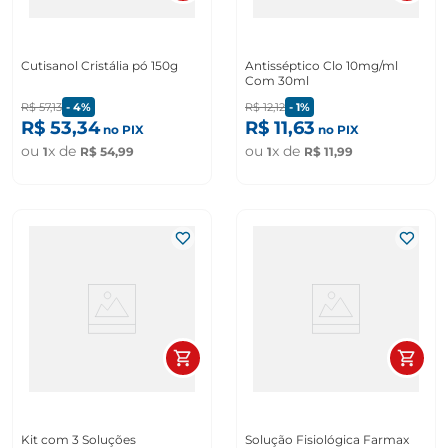
Cutisanol Cristália pó 150g
Antisséptico Clo 10mg/ml
Com 30ml
R$
57
,
13
-
4%
R$
12
,
12
-
1%
R$
53
,
34
R$
11
,
63
no PIX
no PIX
ou
x de
ou
x de
1
R$
54
,
99
1
R$
11
,
99
Kit com 3 Soluções
Solução Fisiológica Farmax