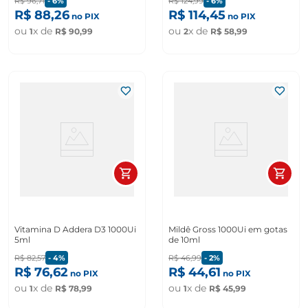
R$
96
,
71
-
6%
R$
124
,
99
-
6%
R$
88
,
26
R$
114
,
45
no PIX
no PIX
ou
x de
ou
x de
1
R$
90
,
99
2
R$
58
,
99
Vitamina D Addera D3 1000Ui
Mildê Gross 1000Ui em gotas
5ml
de 10ml
R$
82
,
57
-
4%
R$
46
,
99
-
2%
R$
76
,
62
R$
44
,
61
no PIX
no PIX
ou
x de
ou
x de
1
R$
78
,
99
1
R$
45
,
99