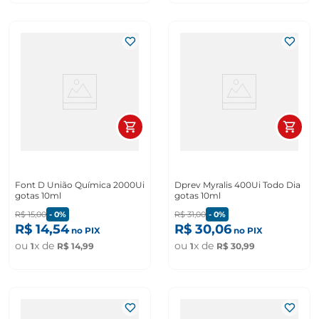
Font D União Química 2000Ui
Dprev Myralis 400Ui Todo Dia
gotas 10ml
gotas 10ml
R$
15
,
00
-
0%
R$
31
,
00
-
0%
R$
14
,
54
R$
30
,
06
no PIX
no PIX
ou
x de
ou
x de
1
R$
14
,
99
1
R$
30
,
99