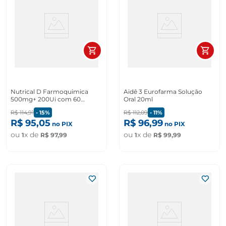
Nutrical D Farmoquimica
Aidê 3 Eurofarma Solução
500mg+ 200Ui com 60
Oral 20ml
comprimidos
R$
114
,
91
-
15%
R$
112
,
09
-
11%
R$
95
,
05
R$
96
,
99
no PIX
no PIX
ou
x de
ou
x de
1
R$
97
,
99
1
R$
99
,
99