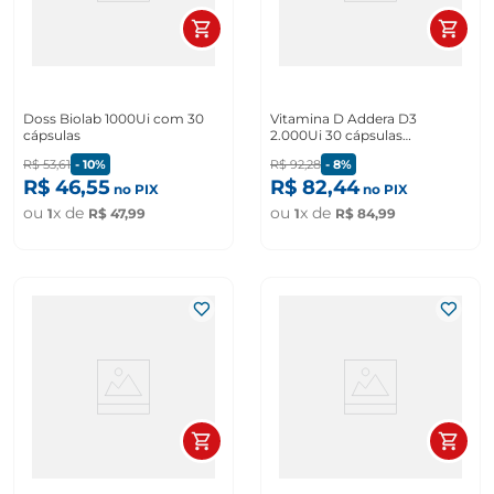
Doss Biolab 1000Ui com 30
Vitamina D Addera D3
cápsulas
2.000Ui 30 cápsulas
gelatinosas
R$
53
,
61
-
10%
R$
92
,
28
-
8%
R$
46
,
55
R$
82
,
44
no PIX
no PIX
ou
x de
ou
x de
1
R$
47
,
99
1
R$
84
,
99