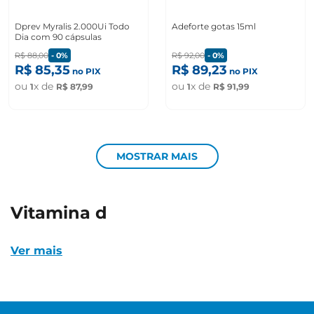
Dprev Myralis 2.000Ui Todo
Adeforte gotas 15ml
Dia com 90 cápsulas
R$
88
,
00
-
0%
R$
92
,
00
-
0%
R$
85
,
35
R$
89
,
23
no PIX
no PIX
ou
x de
ou
x de
1
R$
87
,
99
1
R$
91
,
99
MOSTRAR MAIS
vitamina d
Ver mais