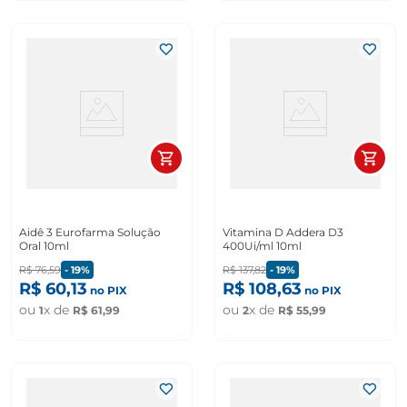
Aidê 3 Eurofarma Solução
Vitamina D Addera D3
Oral 10ml
400Ui/ml 10ml
R$
76
,
59
-
19%
R$
137
,
82
-
19%
R$
60
,
13
R$
108
,
63
no PIX
no PIX
ou
x de
ou
x de
1
R$
61
,
99
2
R$
55
,
99