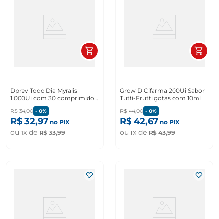
Dprev Todo Dia Myralis
Grow D Cifarma 200Ui Sabor
1.000Ui com 30 comprimidos
Tutti-Frutti gotas com 10ml
revestidos
R$
34
,
00
-
0%
R$
44
,
00
-
0%
R$
32
,
97
R$
42
,
67
no PIX
no PIX
ou
x de
ou
x de
1
R$
33
,
99
1
R$
43
,
99