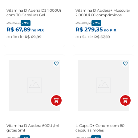
Vitamina D Aderra D3 1.000Ui
Vitamina D Addera+ Muscular
com 30 Capsluas Gel
2.000Ui 60 comprimidos
R$
75
,
66
-
7%
R$
309
,
53
-
7%
R$
67
,
89
R$
279
,
35
no PIX
no PIX
ou
x de
ou
x de
1
R$
69
,
99
5
R$
57
,
59
Vitamina D Addera 600Ui/ml
L-Caps D+ Genom com 60
gotas 5ml
cápsulas moles