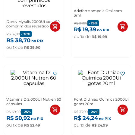
Adeforte ampola Oral com
3ml
Dprev Myralis 2000Ui com 30
R$
27
,
99
-
29%
comprimidos revestidos
R$
19
,
39
no PIX
R$
57
,
00
-
30%
ou
x de
1
R$
19
,
99
R$
38
,
70
no PIX
ou
x de
1
R$
39
,
90
Vitamina D 2.000UI Nutren 60
Font D União Química 2000Ui
cápsulas
gotas 20ml
R$
69
,
99
-
25%
R$
33
,
00
-
24%
R$
50
,
92
R$
24
,
24
no PIX
no PIX
ou
x de
ou
x de
1
R$
52
,
49
1
R$
24
,
99