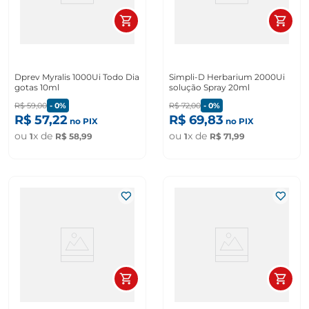
Dprev Myralis 1000Ui Todo Dia
Simpli-D Herbarium 2000Ui
gotas 10ml
solução Spray 20ml
R$
59
,
00
-
0%
R$
72
,
00
-
0%
R$
57
,
22
R$
69
,
83
no PIX
no PIX
ou
x de
ou
x de
1
R$
58
,
99
1
R$
71
,
99