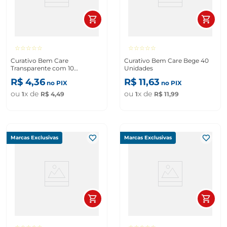
☆
☆
☆
☆
☆
☆
☆
☆
☆
☆
Curativo Bem Care
Curativo Bem Care Bege 40
Transparente com 10
Unidades
Unidades
R$
4
,
36
R$
11
,
63
no PIX
no PIX
ou
x de
ou
x de
1
R$
4
,
49
1
R$
11
,
99
Marcas Exclusivas
Marcas Exclusivas