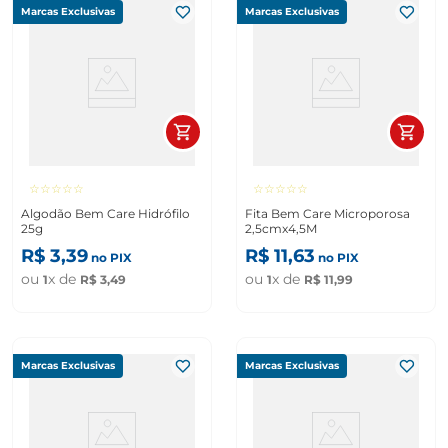
Marcas Exclusivas
Marcas Exclusivas
☆
☆
☆
☆
☆
☆
☆
☆
☆
☆
Algodão Bem Care Hidrófilo
Fita Bem Care Microporosa
25g
2,5cmx4,5M
R$
3
,
39
R$
11
,
63
no PIX
no PIX
ou
x de
ou
x de
1
R$
3
,
49
1
R$
11
,
99
Marcas Exclusivas
Marcas Exclusivas