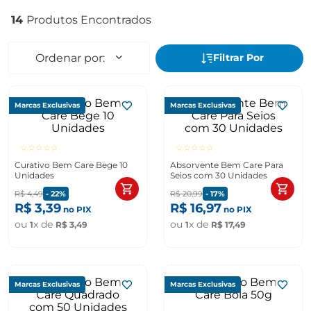
14
Marcas Exclusivas
Marcas Exclusivas
☆
☆
☆
☆
☆
☆
☆
☆
☆
☆
Curativo Bem Care Bege 10
Absorvente Bem Care Para
Unidades
Seios com 30 Unidades
R$
4
,
49
-
22%
R$
20
,
99
-
17%
R$
3
,
39
R$
16
,
97
no PIX
no PIX
ou
x de
ou
x de
1
R$
3
,
49
1
R$
17
,
49
Marcas Exclusivas
Marcas Exclusivas