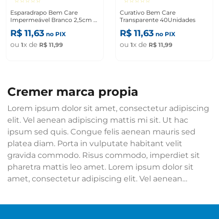
☆
☆
☆
☆
☆
☆
☆
☆
☆
☆
Esparadrapo Bem Care
Curativo Bem Care
Impermeável Branco 2,5cm X
Transparente 40Unidades
4,5M
R$
11
,
63
R$
11
,
63
no PIX
no PIX
ou
x de
ou
x de
1
R$
11
,
99
1
R$
11
,
99
cremer marca propia
Lorem ipsum dolor sit amet, consectetur adipiscing
elit. Vel aenean adipiscing mattis mi sit. Ut hac
ipsum sed quis. Congue felis aenean mauris sed
platea diam. Porta in vulputate habitant velit
gravida commodo. Risus commodo, imperdiet sit
pharetra mattis leo amet. Lorem ipsum dolor sit
amet, consectetur adipiscing elit. Vel aenean
adipiscing mattis mi sit. Ut hac ipsum sed quis.
Congue felis aenean mauris sed platea diam. Porta
in vulputate habitant velit gravida commodo. Risus