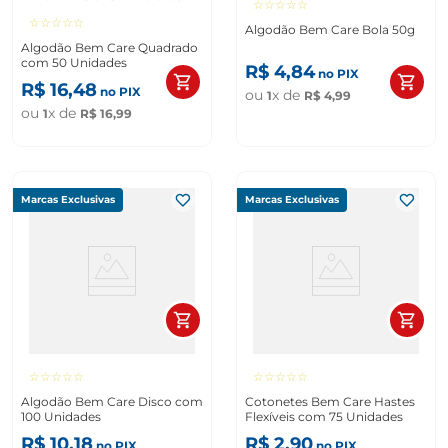
☆
☆
☆
☆
☆
☆
☆
☆
☆
☆
Algodão Bem Care Bola 50g
Algodão Bem Care Quadrado
com 50 Unidades
R$
4
,
84
no PIX
R$
16
,
48
no PIX
ou
x de
1
R$
4
,
99
ou
x de
1
R$
16
,
99
Marcas Exclusivas
Marcas Exclusivas
☆
☆
☆
☆
☆
☆
☆
☆
☆
☆
Algodão Bem Care Disco com
Cotonetes Bem Care Hastes
100 Unidades
Flexíveis com 75 Unidades
R$
10
,
18
R$
2
,
90
no PIX
no PIX