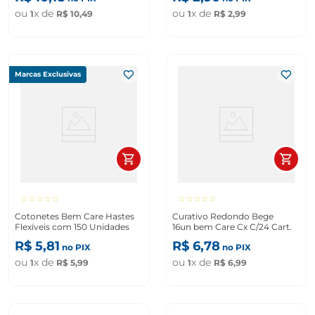
ou
x de
ou
x de
1
R$
10
,
49
1
R$
2
,
99
Marcas Exclusivas
☆
☆
☆
☆
☆
☆
☆
☆
☆
☆
Cotonetes Bem Care Hastes
Curativo Redondo Bege
Flexíveis com 150 Unidades
16un bem Care Cx C/24 Cart.
R$
5
,
81
R$
6
,
78
no PIX
no PIX
ou
x de
ou
x de
1
R$
5
,
99
1
R$
6
,
99